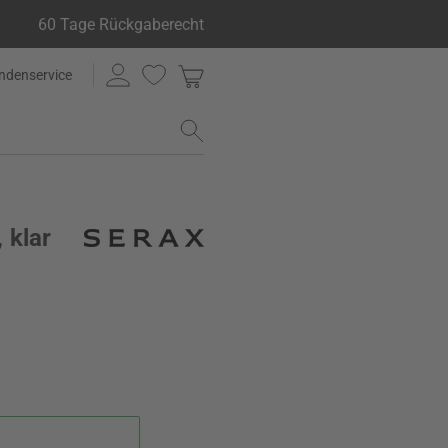
60 Tage Rückgaberecht
ndenservice
, klar