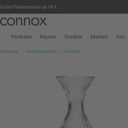
Gratis Paketversand ab 99 €
Kundenkonto
Wunschliste
Warenkorb
Direkt
Direkt
zum
zum
Seiteninhalt
Suchfeld
Produkte
Räume
Outdoor
Marken
Neu
springen
springen
Kategorien
Küchenutensilien
Karaffen