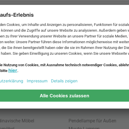
 MwSt. und zzgl.
Versandkosten
.
bte Möbel
Beliebte Leuchten
inavische Möbel
Pendellampe für Außen
enmöbel
Muuto Lampen