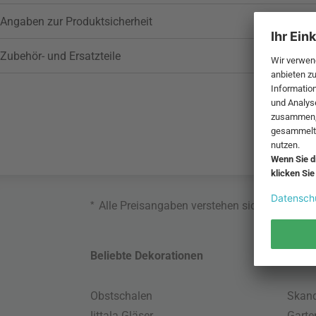
Angaben zur Produktsicherheit
Zubehör- und Ersatzteile
*
Alle Preisangaben verstehen sich inklusive
Beliebte Dekorationen
Belie
Obstschalen
Skand
Iittala Gläser
Gart