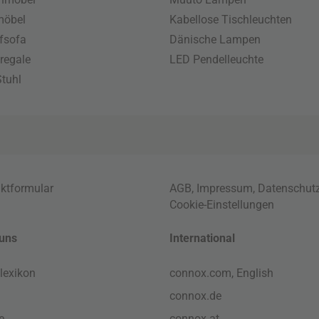
möbel
Kabellose Tischleuchten
fsofa
Dänische Lampen
regale
LED Pendelleuchte
tuhl
ktformular
AGB
,
Impressum
,
Datenschut
Cookie-Einstellungen
uns
International
lexikon
connox.com, English
connox.de
e
connox.at