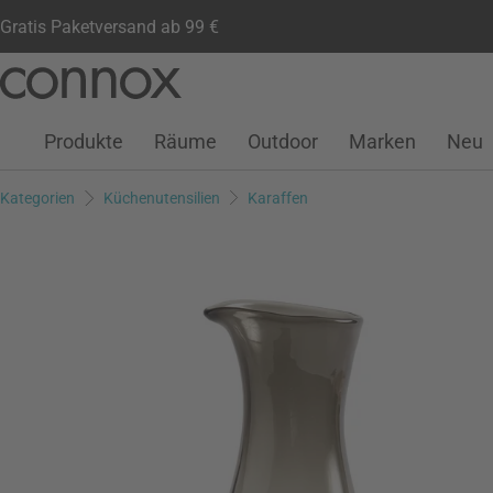
Gratis Paketversand ab 99 €
Kundenkonto
Wunschliste
Warenkorb
Direkt
Direkt
zum
zum
Seiteninhalt
Suchfeld
Produkte
Räume
Outdoor
Marken
Neu
springen
springen
Kategorien
Küchenutensilien
Karaffen