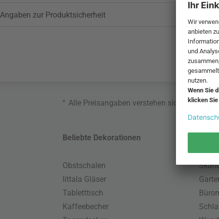
Angaben zur Produktsicherheit
*
Alle Preisangaben verstehen sich inklusive
Beliebte Dekorationen
Belie
Obstschalen
Skand
Iittala Gläser
Gart
Tabletttisch
Büro
Kaffeebecher
Schla