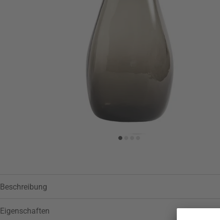
Zur Wunschliste hinzufügen
Beschreibung
Eigenschaften