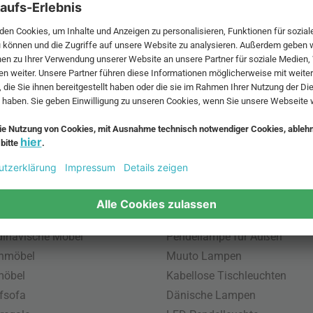
 MwSt. und zzgl.
Versandkosten
.
bte Möbel
Beliebte Leuchten
inavische Möbel
Pendellampe für Außen
enmöbel
Muuto Lampen
möbel
Kabellose Tischleuchten
fsofa
Dänische Lampen