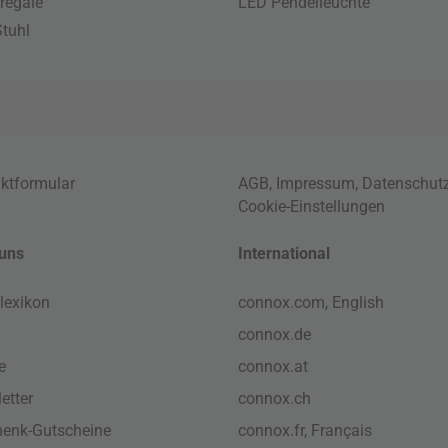
regale
LED Pendelleuchte
tuhl
ktformular
AGB
,
Impressum
,
Datenschut
Cookie-Einstellungen
uns
International
lexikon
connox.com, English
connox.de
e
connox.at
etter
connox.ch
enk-Gutscheine
connox.fr, Français