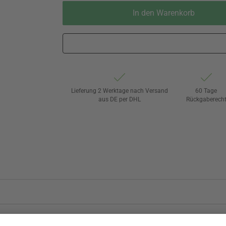
In den Warenkorb
Lieferung 2 Werktage nach Versand
60 Tage
aus DE per DHL
Rückgaberech