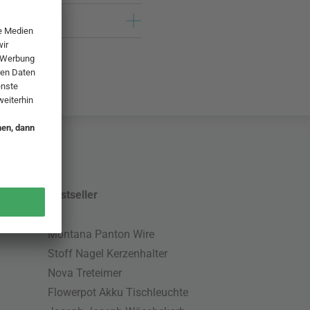
Bestseller
Montana Panton Wire
Stoff Nagel Kerzenhalter
Nova Treteimer
Flowerpot Akku Tischleuchte