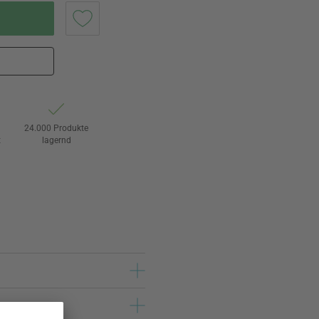
24.000 Produkte
t
lagernd