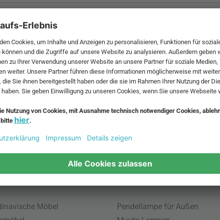
 MwSt. und zzgl.
Versandkosten
.
bte Möbel
Beliebte Leuchten
inavische Möbel
Pendellampe für Außen