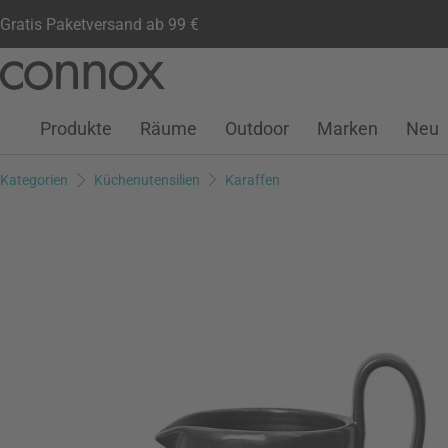
Gratis Paketversand ab 99 €
Kundenkonto
Wunschliste
Warenkorb
Direkt
Direkt
zum
zum
Seiteninhalt
Suchfeld
Produkte
Räume
Outdoor
Marken
Neu
springen
springen
Kategorien
Küchenutensilien
Karaffen