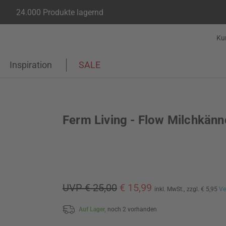
24.000 Produkte lagernd
Ku
Inspiration
SALE
Ferm Living - Flow Milchkän
UVP € 25,00
€ 15,99
inkl. MwSt.,
zzgl. € 5,95
Ve
Auf Lager,
noch 2 vorhanden