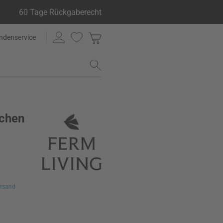
60 Tage Rückgaberecht
ndenservice
nchen
rsand