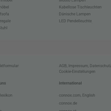
enmöbel
Muuto Lampen
möbel
Kabellose Tischleuchten
fsofa
Dänische Lampen
regale
LED Pendelleuchte
tuhl
ktformular
AGB
,
Impressum
,
Datenschut
Cookie-Einstellungen
uns
International
lexikon
connox.com, English
connox.de