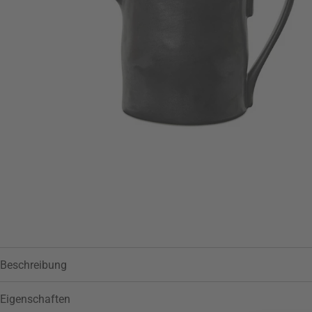
Zur Wunschliste hinzufügen
Beschreibung
Eigenschaften