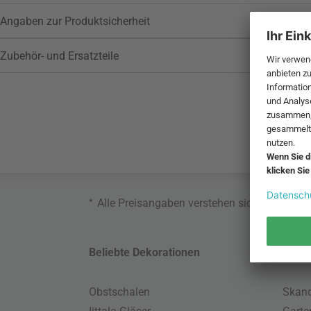
Angaben zur Produktsicherheit
Zubehör- und Ersatzteile
*
Alle Preisangaben verstehen sich inklusive
Beliebte Dekorationen
Belie
Obstschalen
Skand