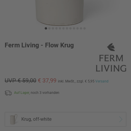
Ferm Living - Flow Krug
UVP € 59,00
€ 37,99
inkl. MwSt.,
zzgl. € 5,95
Versand
Auf Lager,
noch 3 vorhanden
Krug, off-white