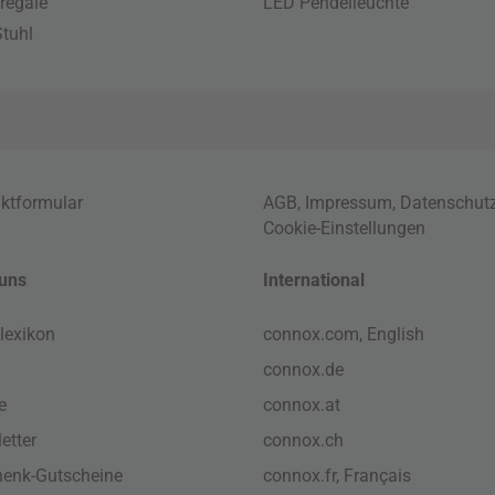
regale
LED Pendelleuchte
tuhl
ktformular
AGB
,
Impressum
,
Datenschut
Cookie-Einstellungen
uns
International
lexikon
connox.com, English
connox.de
e
connox.at
etter
connox.ch
enk-Gutscheine
connox.fr, Français