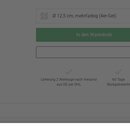
Ø 12,5 cm, mehrfarbig (4er-Set)
In den Warenkorb
Lieferung 2 Werktage nach Versand
60 Tage
aus DE per DHL
Rückgaberech