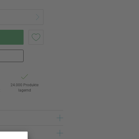
24.000 Produkte
t
lagernd