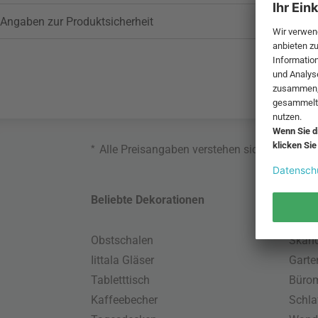
Angaben zur Produktsicherheit
*
Alle Preisangaben verstehen sich inklusive
Beliebte Dekorationen
Belie
Obstschalen
Skand
Iittala Gläser
Gart
Tabletttisch
Büro
Kaffeebecher
Schla