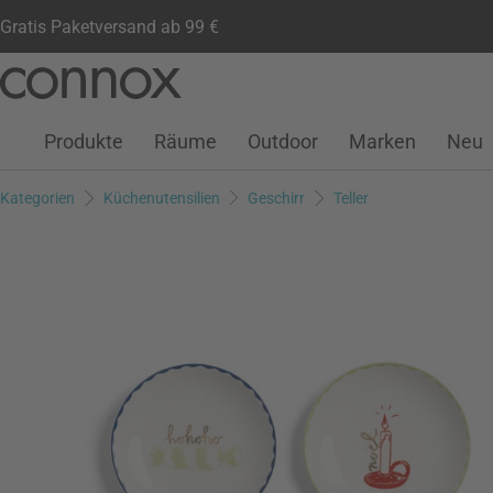
Gratis Paketversand ab 99 €
Kundenkonto
Wunschliste
Warenkorb
Direkt
Direkt
zum
zum
Seiteninhalt
Suchfeld
Produkte
Räume
Outdoor
Marken
Neu
springen
springen
Kategorien
Küchenutensilien
Geschirr
Teller