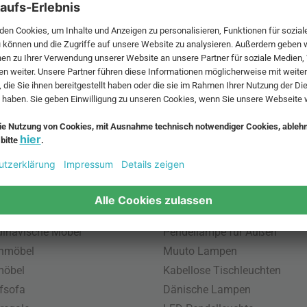
 MwSt. und zzgl.
Versandkosten
.
bte Möbel
Beliebte Leuchten
inavische Möbel
Pendellampe für Außen
enmöbel
Muuto Lampen
möbel
Kabellose Tischleuchten
fsofa
Dänische Lampen