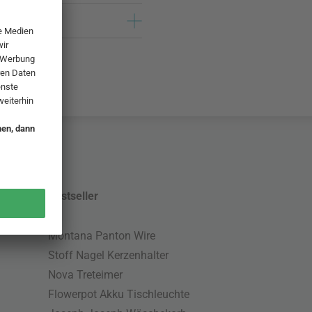
Bestseller
Montana Panton Wire
Stoff Nagel Kerzenhalter
Nova Treteimer
Flowerpot Akku Tischleuchte