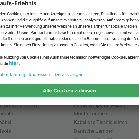
 MwSt. und zzgl.
Versandkosten
.
bte Möbel
Beliebte Leuchten
inavische Möbel
Pendellampe für Außen
enmöbel
Muuto Lampen
möbel
Kabellose Tischleuchten
fsofa
Dänische Lampen