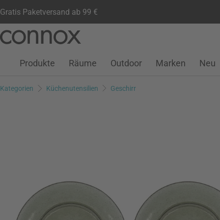
Gratis Paketversand ab 99 €
Kundenkonto
Wunschliste
Warenkorb
Direkt
Direkt
zum
zum
Seiteninhalt
Suchfeld
Produkte
Räume
Outdoor
Marken
Neu
springen
springen
Kategorien
Küchenutensilien
Geschirr