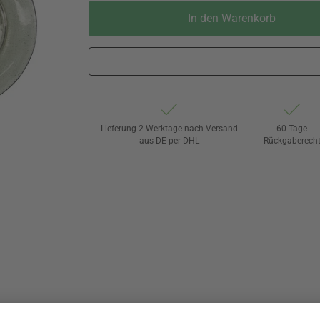
In den Warenkorb
Lieferung 2 Werktage nach Versand
60 Tage
aus DE per DHL
Rückgaberech