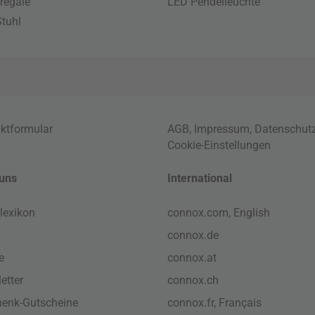
regale
LED Pendelleuchte
tuhl
ktformular
AGB
,
Impressum
,
Datenschut
Cookie-Einstellungen
uns
International
lexikon
connox.com, English
connox.de
e
connox.at
etter
connox.ch
enk-Gutscheine
connox.fr, Français