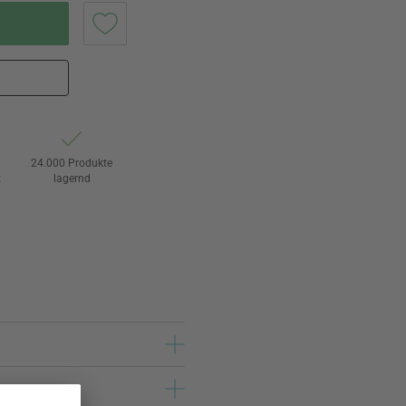
24.000 Produkte
t
lagernd