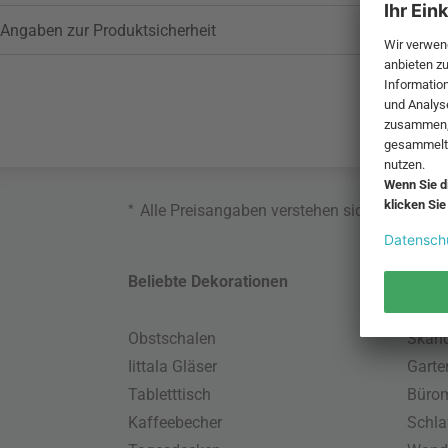
Angaben zur Produktsicherheit
*
Alle Preisangaben verstehen sich inklusive
Beliebte Dekorationen
Belie
Obstschalen
Skand
Iittala Gläser
Gart
Tabletttisch
Büro
Kaffeebecher
Schla