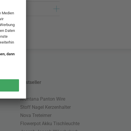
Bestseller
Montana Panton Wire
Stoff Nagel Kerzenhalter
Nova Treteimer
Flowerpot Akku Tischleuchte