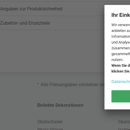
Angaben zur Produktsicherheit
Zubehör- und Ersatzteile
*
Alle Preisangaben verstehen sich inklusive
Beliebte Dekorationen
Belie
Obstschalen
Skand
Iittala Gläser
Gart