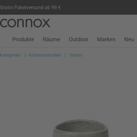
Gratis Paketversand ab 99 €
Kundenkonto
Wunschliste
Warenkorb
Direkt
Direkt
zum
zum
Seiteninhalt
Suchfeld
Produkte
Räume
Outdoor
Marken
Neu
springen
springen
Kategorien
Küchenutensilien
Tassen