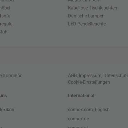
möbel
Kabellose Tischleuchten
fsofa
Dänische Lampen
regale
LED Pendelleuchte
tuhl
ktformular
AGB
,
Impressum
,
Datenschut
Cookie-Einstellungen
uns
International
lexikon
connox.com, English
connox.de
e
connox.at