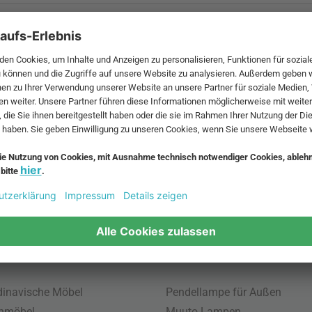
 MwSt. und zzgl.
Versandkosten
.
bte Möbel
Beliebte Leuchten
inavische Möbel
Pendellampe für Außen
enmöbel
Muuto Lampen