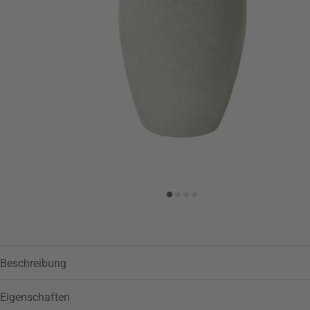
Zur Wunschliste hinzufügen
Beschreibung
Eigenschaften