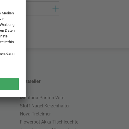
Bestseller
Montana Panton Wire
Stoff Nagel Kerzenhalter
Nova Treteimer
Flowerpot Akku Tischleuchte