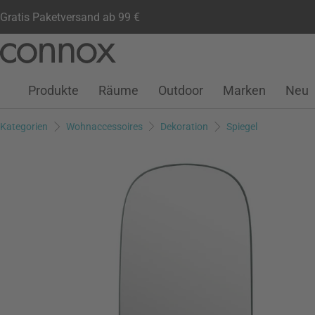
Gratis Paketversand ab 99 €
Kundenkonto
Wunschliste
Warenkorb
Direkt
Direkt
zum
zum
Seiteninhalt
Suchfeld
Produkte
Räume
Outdoor
Marken
Neu
springen
springen
Kategorien
Wohnaccessoires
Dekoration
Spiegel