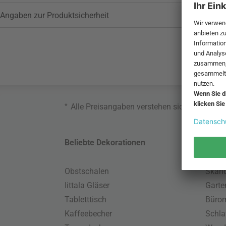
Angaben zur Produktsicherheit
*
Alle Preisangaben verstehen sich inklusive
Beliebte Dekorationen
Belie
Obstschalen
Skand
Iittala Gläser
Gart
Tabletttisch
Büro
Kaffeebecher
Schla