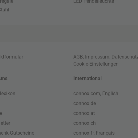
regale
LED Pendelleuchte
tuhl
ktformular
AGB
,
Impressum
,
Datenschut
Cookie-Einstellungen
uns
International
lexikon
connox.com, English
connox.de
e
connox.at
etter
connox.ch
enk-Gutscheine
connox.fr, Français