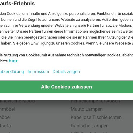
 MwSt. und zzgl.
Versandkosten
.
bte Möbel
Beliebte Leuchten
inavische Möbel
Pendellampe für Außen
enmöbel
Muuto Lampen
möbel
Kabellose Tischleuchten
fsofa
Dänische Lampen