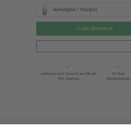
dunkelgrün / Klarglas
In den Warenkorb
Lieferung nach Versand aus DE per
60 Tage
DHL Sperrgut
Rückgaberecht