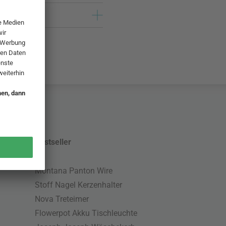
Bestseller
Montana Panton Wire
Stoff Nagel Kerzenhalter
Nova Treteimer
Flowerpot Akku Tischleuchte