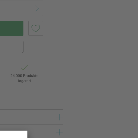
24.000 Produkte
t
lagernd