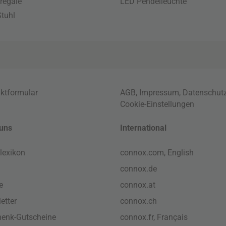
regale
LED Pendelleuchte
tuhl
ktformular
AGB
,
Impressum
,
Datenschut
Cookie-Einstellungen
uns
International
lexikon
connox.com, English
connox.de
e
connox.at
etter
connox.ch
enk-Gutscheine
connox.fr, Français