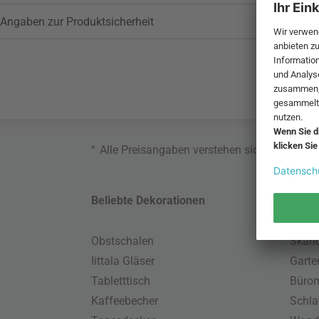
Angaben zur Produktsicherheit
*
Alle Preisangaben verstehen sich inklusive
Beliebte Dekorationen
Belie
Obstschalen
Skand
Iittala Gläser
Gart
Tabletttisch
Büro
Kaffeebecher
Schla