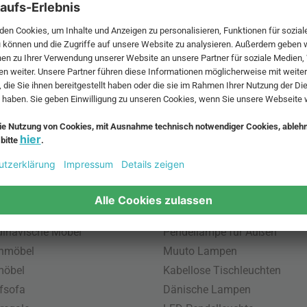
 MwSt. und zzgl.
Versandkosten
.
bte Möbel
Beliebte Leuchten
inavische Möbel
Pendellampe für Außen
enmöbel
Muuto Lampen
möbel
Kabellose Tischleuchten
fsofa
Dänische Lampen