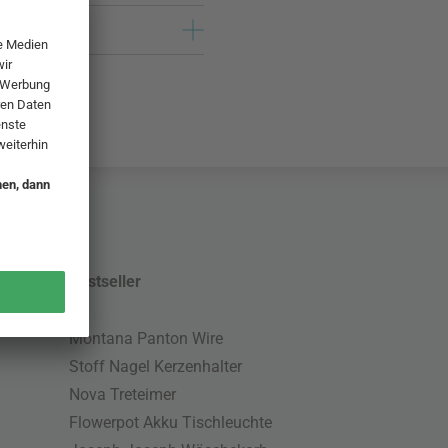
Bestseller
Montana Panton Wire
Stoff Nagel Kerzenhalter
Nova Treteimer
Flowerpot Akku Tischleuchte