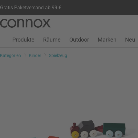
Gratis Paketversand ab 99 €
Kundenkonto
Wunschliste
Warenkorb
Direkt
Direkt
zum
zum
Seiteninhalt
Suchfeld
Produkte
Räume
Outdoor
Marken
Neu
springen
springen
Kategorien
Kinder
Spielzeug