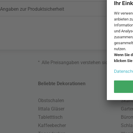
Angaben zur Produktsicherheit
*
Alle Preisangaben verstehen sich inklusive
Beliebte Dekorationen
Belie
Obstschalen
Skand
Iittala Gläser
Gart
Tabletttisch
Büro
Kaffeebecher
Schla