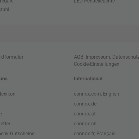
regale
LED Pendelleuchte
tuhl
ktformular
AGB
,
Impressum
,
Datenschut
Cookie-Einstellungen
uns
International
lexikon
connox.com, English
connox.de
e
connox.at
etter
connox.ch
enk-Gutscheine
connox.fr, Français