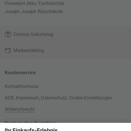
Flowerpot Akku Tischleuchte
Joseph Joseph Wäschekorb
Connox Geburtstag
Markenliebling
Kundenservice
Kontaktformular
AGB
,
Impressum
,
Datenschutz
,
Cookie-Einstellungen
Widerrufsrecht
Rund um Ihre Bestellung