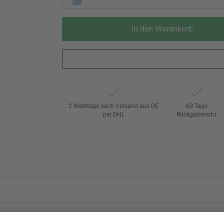
In den Warenkorb
2 Werktage nach Versand aus DE
60 Tage
per DHL
Rückgaberecht