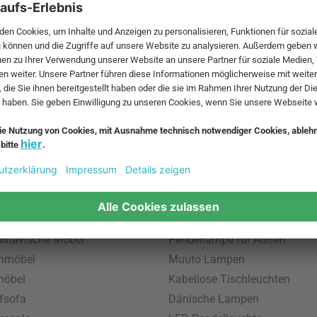
 MwSt. und zzgl.
Versandkosten
.
bte Möbel
Beliebte Leuchten
inavische Möbel
Pendellampe für Außen
enmöbel
Muuto Lampen
möbel
Kabellose Tischleuchten
fsofa
Dänische Lampen