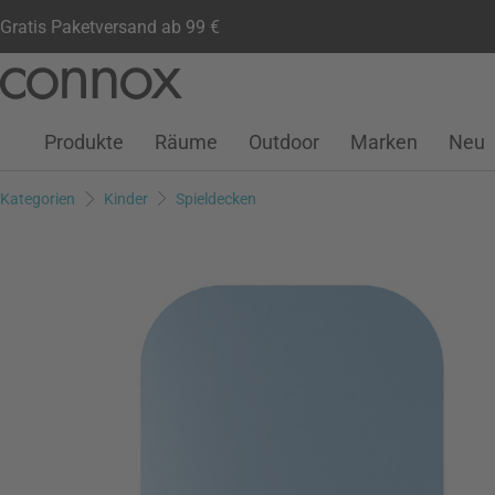
Gratis Paketversand ab 99 €
Kundenkonto
Wunschliste
Warenkorb
Direkt
Direkt
zum
zum
Seiteninhalt
Suchfeld
Produkte
Räume
Outdoor
Marken
Neu
springen
springen
Kategorien
Kinder
Spieldecken