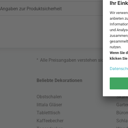
Angaben zur Produktsicherheit
*
Alle Preisangaben verstehen sich inklusive
Beliebte Dekorationen
Belie
Obstschalen
Skand
Iittala Gläser
Gart
Tabletttisch
Büro
Kaffeebecher
Schla