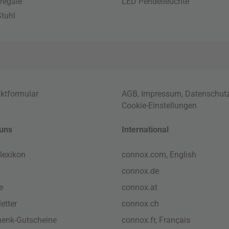
regale
LED Pendelleuchte
tuhl
ktformular
AGB
,
Impressum
,
Datenschut
Cookie-Einstellungen
uns
International
lexikon
connox.com, English
connox.de
e
connox.at
etter
connox.ch
enk-Gutscheine
connox.fr, Français