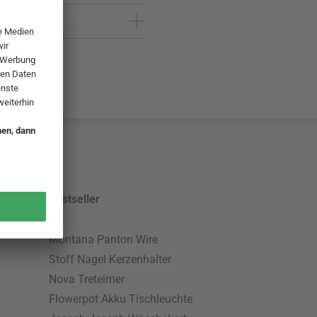
Bestseller
Montana Panton Wire
Stoff Nagel Kerzenhalter
Nova Treteimer
Flowerpot Akku Tischleuchte