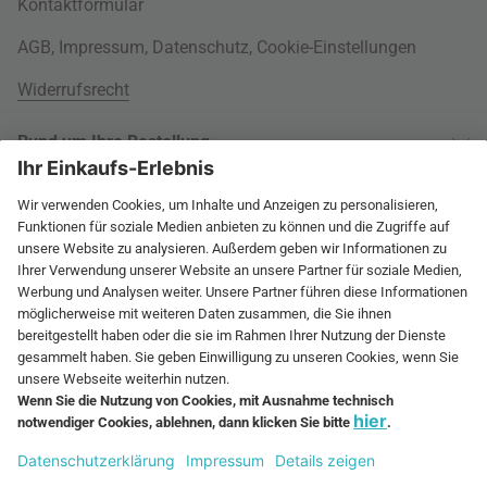
Kontaktformular
AGB
,
Impressum
,
Datenschutz
,
Cookie-Einstellungen
Widerrufsrecht
Rund um Ihre Bestellung
Versandinformationen
Über uns
Kauf auf Rechnung
Wohnlexikon
International
Weitere Zahlungsarten
Jobs
60 Tage Rückgaberecht
connox.com, English
Geprüfte Leistung
Presse
Rücksendeunterlagen
connox.de
Newsletter
Entsorgung
Vielfältige Zahlungsmöglichkeiten
connox.at
Geschenk-Gutscheine
connox.ch
Connox Gutschein
RECHNUNG
VORKASSE
KREDITKARTE
connox.fr, Français
Connox Blog