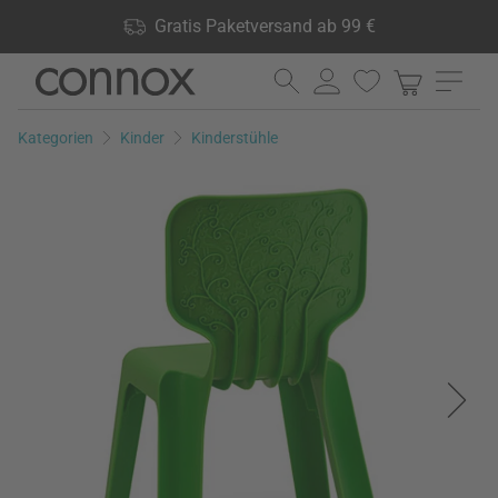
Shop Vorteile: Gratis Paketversand ab 99 €, 24.000 Produkte
Gratis Paketversand ab 99 €
lagernd, 60 Tage Rückgaberecht
Direkt
Direkt
zum
zum
Seiteninhalt
Suchfeld
Kategorien
Kinder
Kinderstühle
springen
springen