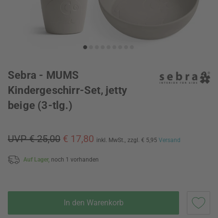
Sebra - MUMS
Kindergeschirr-Set, jetty
beige (3-tlg.)
UVP € 25,00
€ 17,80
inkl. MwSt.,
zzgl. € 5,95
Versand
Auf Lager,
noch 1 vorhanden
In den Warenkorb