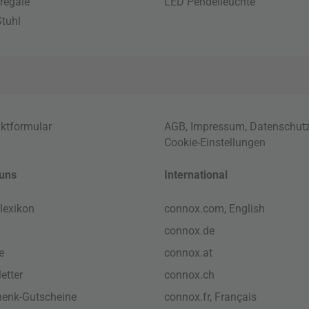
regale
LED Pendelleuchte
tuhl
ktformular
AGB
,
Impressum
,
Datenschut
Cookie-Einstellungen
uns
International
lexikon
connox.com, English
connox.de
e
connox.at
etter
connox.ch
enk-Gutscheine
connox.fr, Français