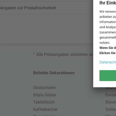
Angaben zur Produktsicherheit
*
Alle Preisangaben verstehen sich inklusive
Beliebte Dekorationen
Belie
Obstschalen
Skand
Iittala Gläser
Gart
Tabletttisch
Büro
Kaffeebecher
Schla