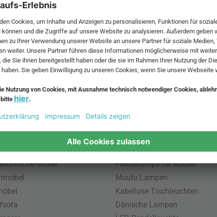
 MwSt. und zzgl.
Versandkosten
.
bte Möbel
Beliebte Leuchten
inavische Möbel
Pendellampe für Außen
enmöbel
Muuto Lampen
möbel
Kabellose Tischleuchten
fsofa
Dänische Lampen