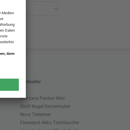
Bestseller
Montana Panton Wire
Stoff Nagel Kerzenhalter
Nova Treteimer
Flowerpot Akku Tischleuchte