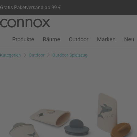
Gratis Paketversand ab 99 €
Kundenkonto
Wunschliste
Warenkorb
Direkt
Direkt
zum
zum
Seiteninhalt
Suchfeld
Produkte
Räume
Outdoor
Marken
Neu
springen
springen
Kategorien
Outdoor
Outdoor-Spielzeug