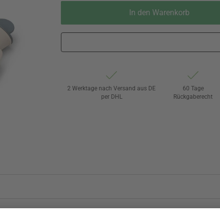
In den Warenkorb
2 Werktage nach Versand aus DE
60 Tage
per DHL
Rückgaberecht