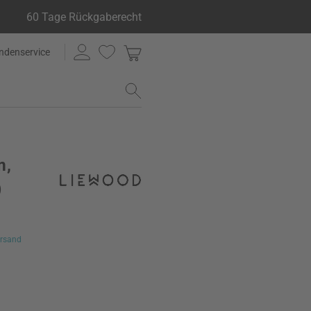
60 Tage Rückgaberecht
ndenservice
m,
)
rsand