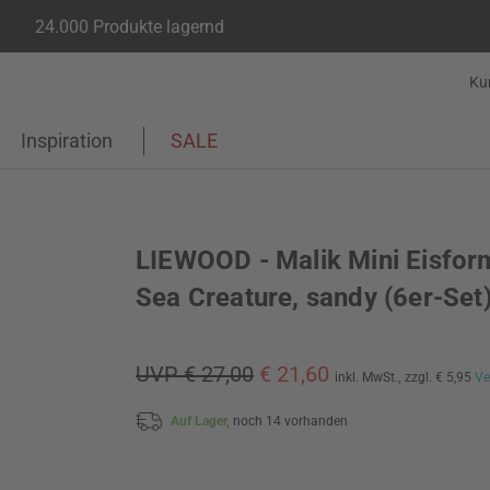
24.000 Produkte lagernd
Ku
Inspiration
SALE
LIEWOOD - Malik Mini Eisfor
Sea Creature, sandy (6er-Set
UVP € 27,00
€ 21,60
inkl. MwSt.,
zzgl. € 5,95
Ve
Auf Lager,
noch 14 vorhanden