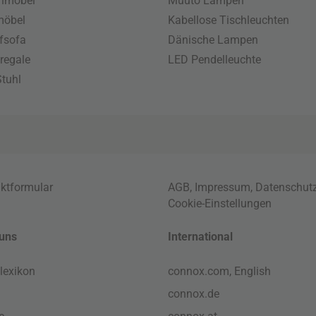
enmöbel
Muuto Lampen
möbel
Kabellose Tischleuchten
fsofa
Dänische Lampen
regale
LED Pendelleuchte
tuhl
ktformular
AGB
,
Impressum
,
Datenschut
Cookie-Einstellungen
uns
International
lexikon
connox.com, English
connox.de