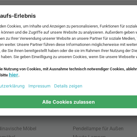
 MwSt. und zzgl.
Versandkosten
.
bte Möbel
Beliebte Leuchten
inavische Möbel
Pendellampe für Außen