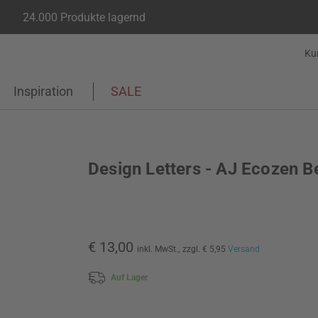
24.000 Produkte lagernd
Ku
Inspiration
SALE
Design Letters - AJ Ecozen B
€ 13,00
inkl. MwSt.,
zzgl. € 5,95
Versand
Auf Lager