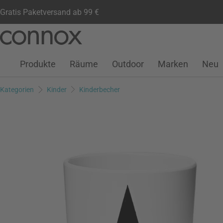
Gratis Paketversand ab 99 €
Kundenkonto
Wunschliste
Warenkorb
Direkt
Direkt
zum
zum
Seiteninhalt
Suchfeld
Produkte
Räume
Outdoor
Marken
Neu
springen
springen
Kategorien
Kinder
Kinderbecher