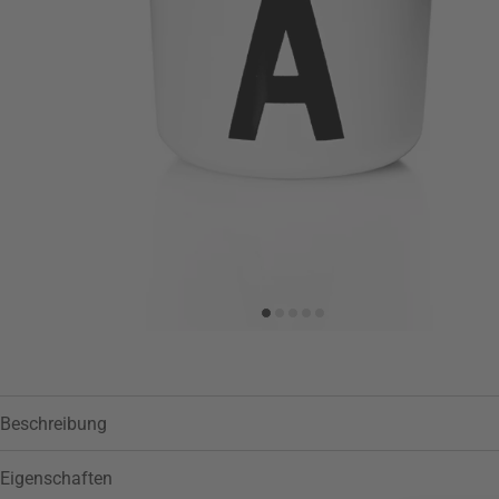
Zur Wunschliste hinzufügen
Beschreibung
Eigenschaften