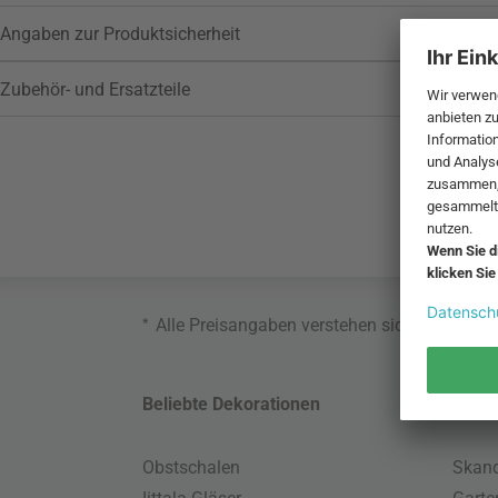
Angaben zur Produktsicherheit
Zubehör- und Ersatzteile
*
Alle Preisangaben verstehen sich inklusive
Beliebte Dekorationen
Belie
Obstschalen
Skand