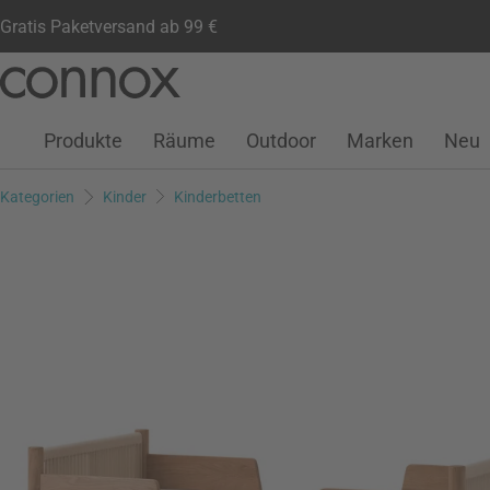
Gratis Paketversand ab 99 €
Kundenkonto
Wunschliste
Warenkorb
Direkt
Direkt
zum
zum
Seiteninhalt
Suchfeld
Produkte
Räume
Outdoor
Marken
Neu
springen
springen
Kategorien
Kinder
Kinderbetten