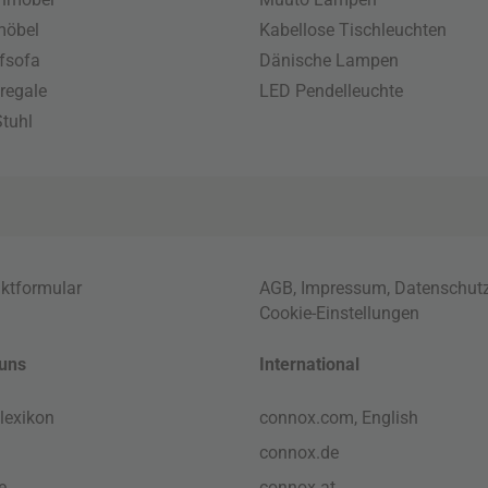
möbel
Kabellose Tischleuchten
fsofa
Dänische Lampen
regale
LED Pendelleuchte
tuhl
ktformular
AGB
,
Impressum
,
Datenschut
Cookie-Einstellungen
uns
International
lexikon
connox.com, English
connox.de
e
connox.at