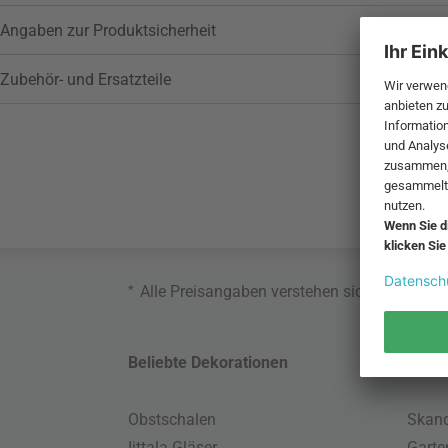
Angaben zur Produktsicherheit
Zubehör- und Ersatzteile
*
Alle Preisangaben verstehen sich inklusive
Beliebte Dekorationen
Belie
Obstschalen
Skand
Iittala Gläser
Gart