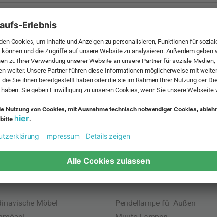
 MwSt. und zzgl.
Versandkosten
.
bte Möbel
Beliebte Leuchten
inavische Möbel
Pendellampe für Außen
enmöbel
Muuto Lampen