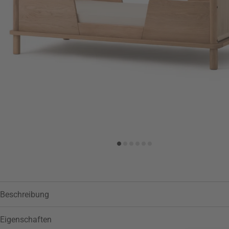
Zur Wunschliste hinzufügen
Beschreibung
Eigenschaften