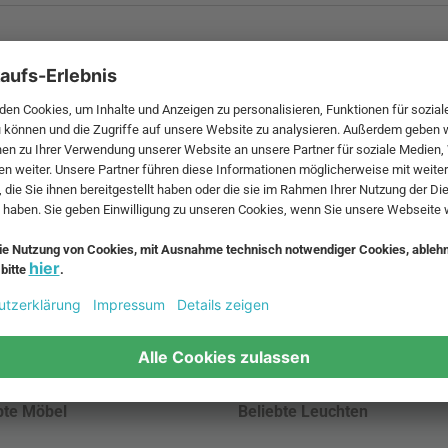
 MwSt. und zzgl.
Versandkosten
.
bte Möbel
Beliebte Leuchten