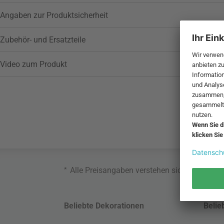
Angaben zur Produktsicherheit
Zubehör- und Ersatzteile
Video zum Produkt
*
Alle Preisangaben verstehen sich inklusive
Beliebte Dekorationen
Belie