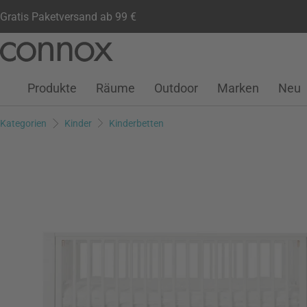
Gratis Paketversand ab 99 €
Kundenkonto
Wunschliste
Warenkorb
Direkt
Direkt
zum
zum
Seiteninhalt
Suchfeld
Produkte
Räume
Outdoor
Marken
Neu
springen
springen
Kategorien
Kinder
Kinderbetten