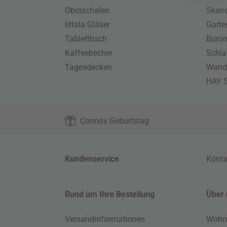
Obstschalen
Skand
Iittala Gläser
Gart
Tabletttisch
Büro
Kaffeebecher
Schla
Tagesdecken
Wand
HAY S
Connox Geburtstag
Kundenservice
Konta
Rund um Ihre Bestellung
Über 
Versandinformationen
Wohn