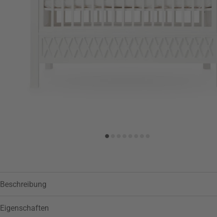
Zur Wunschliste hinzufügen
Beschreibung
Eigenschaften