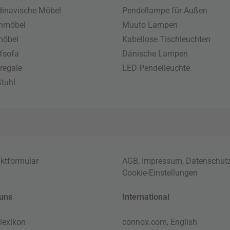
inavische Möbel
Pendellampe für Außen
enmöbel
Muuto Lampen
möbel
Kabellose Tischleuchten
fsofa
Dänische Lampen
regale
LED Pendelleuchte
tuhl
ktformular
AGB
,
Impressum
,
Datenschut
Cookie-Einstellungen
uns
International
lexikon
connox.com, English