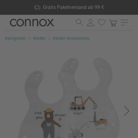
Shop Vorteile: Gratis Paketversand ab 99 €, 24.000 Produkte
Gratis Paketversand ab 99 €
lagernd, 60 Tage Rückgaberecht
Direkt
Direkt
zum
zum
Seiteninhalt
Suchfeld
Kategorien
Kinder
Kinder-Accessoires
springen
springen