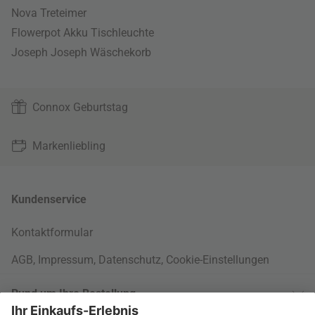
Nova Treteimer
Flowerpot Akku Tischleuchte
Joseph Joseph Wäschekorb
Connox Geburtstag
Markenliebling
Kundenservice
Kontaktformular
AGB
,
Impressum
,
Datenschutz
,
Cookie-Einstellungen
Rund um Ihre Bestellung