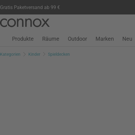
Gratis Paketversand ab 99 €
Kundenkonto
Wunschliste
Warenkorb
Direkt
Direkt
zum
zum
Seiteninhalt
Suchfeld
Produkte
Räume
Outdoor
Marken
Neu
springen
springen
Kategorien
Kinder
Spieldecken