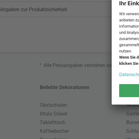
Angaben zur Produktsicherheit
*
Alle Preisangaben verstehen sich inklusive
Beliebte Dekorationen
Belie
Obstschalen
Skand
Iittala Gläser
Gart
Tabletttisch
Büro
Kaffeebecher
Schla