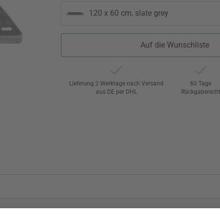
120 x 60 cm, slate grey
Auf die Wunschliste
Lieferung 2 Werktage nach Versand
60 Tage
aus DE per DHL
Rückgaberech