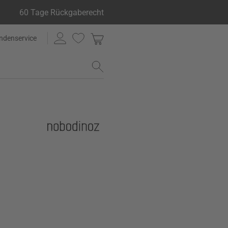
60 Tage Rückgaberecht
ndenservice