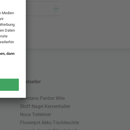
Bestseller
Montana Panton Wire
Stoff Nagel Kerzenhalter
Nova Treteimer
Flowerpot Akku Tischleuchte