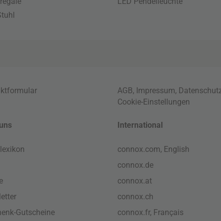
regale
LED Pendelleuchte
tuhl
ktformular
AGB
,
Impressum
,
Datenschut
Cookie-Einstellungen
uns
International
lexikon
connox.com, English
connox.de
e
connox.at
etter
connox.ch
enk-Gutscheine
connox.fr, Français