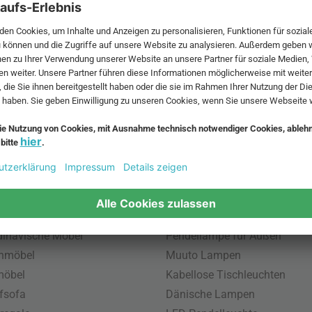
 MwSt. und zzgl.
Versandkosten
.
bte Möbel
Beliebte Leuchten
inavische Möbel
Pendellampe für Außen
enmöbel
Muuto Lampen
möbel
Kabellose Tischleuchten
fsofa
Dänische Lampen