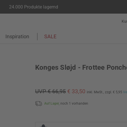
24.000 Produkte lagernd
Ku
Inspiration
SALE
Konges Sløjd - Frottee Ponch
UVP € 66,95
€ 33,50
inkl. MwSt.,
zzgl. € 5,95
Ve
Auf Lager,
noch 1 vorhanden