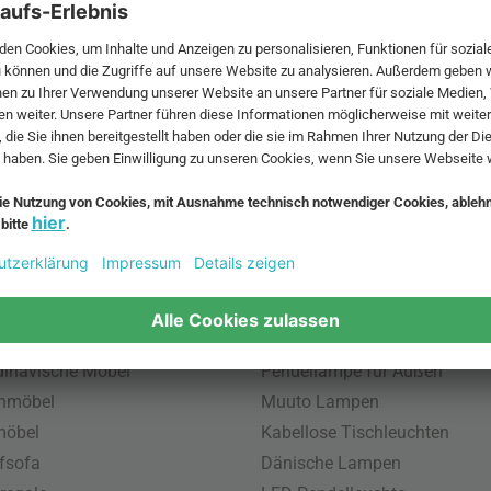
 MwSt. und zzgl.
Versandkosten
.
bte Möbel
Beliebte Leuchten
inavische Möbel
Pendellampe für Außen
enmöbel
Muuto Lampen
möbel
Kabellose Tischleuchten
fsofa
Dänische Lampen