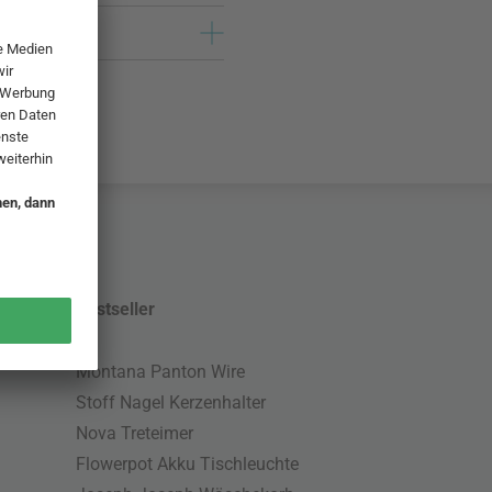
Bestseller
Montana Panton Wire
Stoff Nagel Kerzenhalter
Nova Treteimer
Flowerpot Akku Tischleuchte