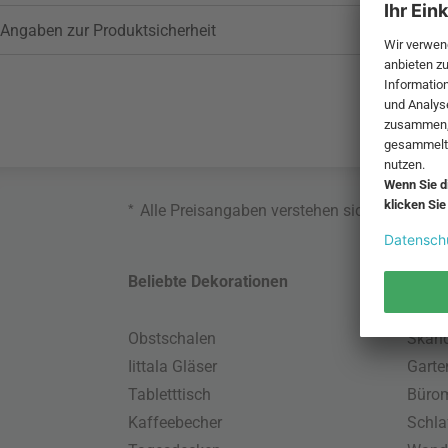
Angaben zur Produktsicherheit
*
Alle Preisangaben verstehen sich inklusive
Beliebte Dekorationen
Belie
Obstschalen
Skand
Iittala Gläser
Gart
Tabletttisch
Büro
Kaffeebecher
Schla