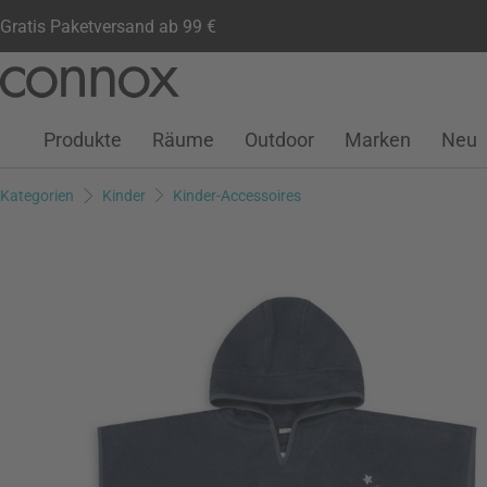
Gratis Paketversand ab 99 €
Kundenkonto
Wunschliste
Warenkorb
Direkt
Direkt
zum
zum
Seiteninhalt
Suchfeld
Produkte
Räume
Outdoor
Marken
Neu
springen
springen
Kategorien
Kinder
Kinder-Accessoires