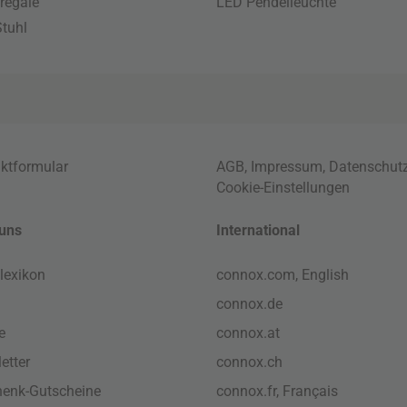
regale
LED Pendelleuchte
tuhl
ktformular
AGB
,
Impressum
,
Datenschut
Cookie-Einstellungen
uns
International
lexikon
connox.com, English
connox.de
e
connox.at
etter
connox.ch
enk-Gutscheine
connox.fr, Français