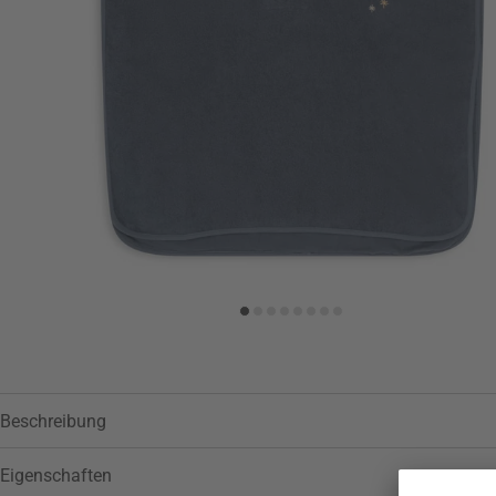
Zur Wunschliste hinzufügen
Beschreibung
Eigenschaften