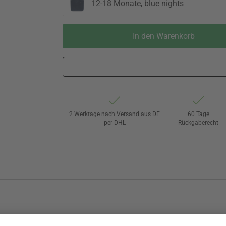
12-18 Monate, blue nights
In den Warenkorb
2 Werktage nach Versand aus DE
60 Tage
per DHL
Rückgaberecht