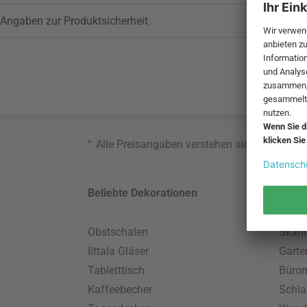
Angaben zur Produktsicherheit
*
Alle Preisangaben verstehen sich inklusive
Beliebte Dekorationen
Belie
Obstschalen
Skand
Iittala Gläser
Gart
Tabletttisch
Büro
Kaffeebecher
Schla