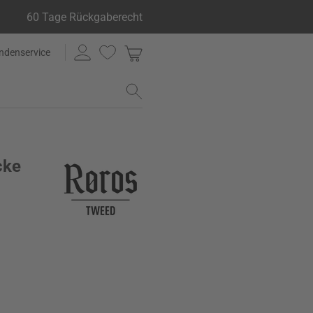
60 Tage Rückgaberecht
ndenservice
cke