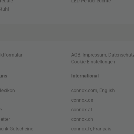
regale
LED Pendelleuchte
tuhl
ktformular
AGB
,
Impressum
,
Datenschut
Cookie-Einstellungen
uns
International
lexikon
connox.com, English
connox.de
e
connox.at
etter
connox.ch
enk-Gutscheine
connox.fr, Français