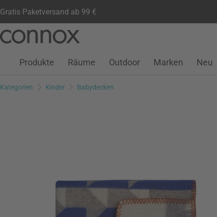
Gratis Paketversand ab 99 €
Kundenkonto
Wunschliste
Warenkorb
Direkt
Direkt
zum
zum
Seiteninhalt
Suchfeld
Produkte
Räume
Outdoor
Marken
Neu
springen
springen
Kategorien
Kinder
Babydecken