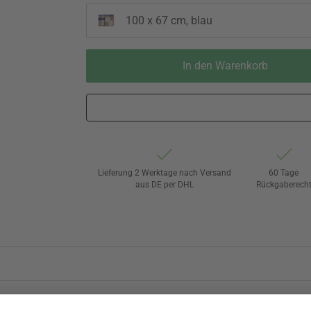
100 x 67 cm, blau
In den Warenkorb
Lieferung 2 Werktage nach Versand
60 Tage
aus DE per DHL
Rückgaberech