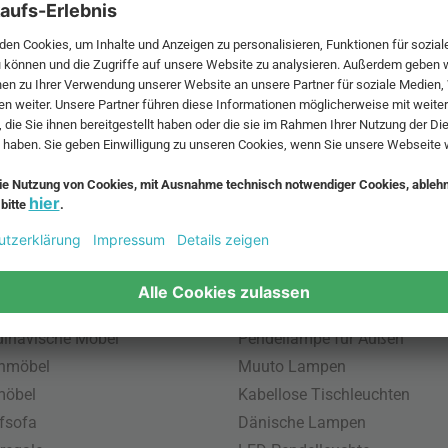
 MwSt. und zzgl.
Versandkosten
.
bte Möbel
Beliebte Leuchten
inavische Möbel
Pendellampe für Außen
enmöbel
Muuto Lampen
möbel
Kabellose Tischleuchten
fsofa
Dänische Lampen