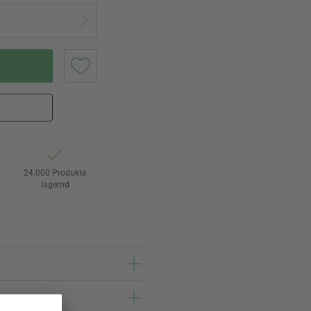
24.000 Produkte
t
lagernd