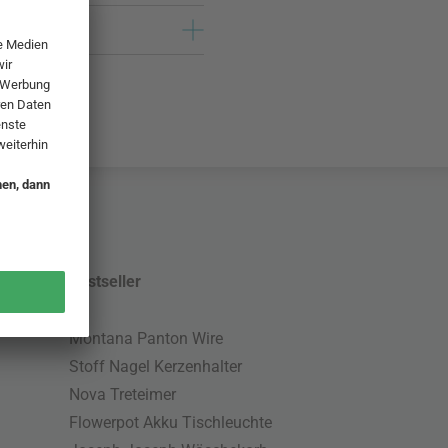
Bestseller
Montana Panton Wire
Stoff Nagel Kerzenhalter
Nova Treteimer
Flowerpot Akku Tischleuchte