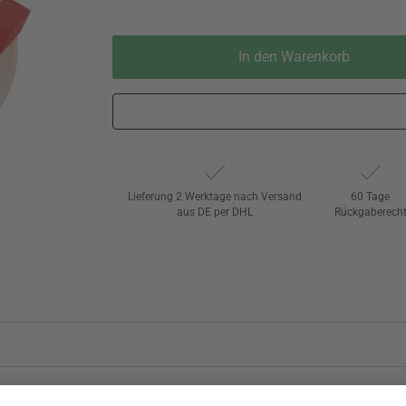
In den Warenkorb
Lieferung 2 Werktage nach Versand
60 Tage
aus DE per DHL
Rückgaberech