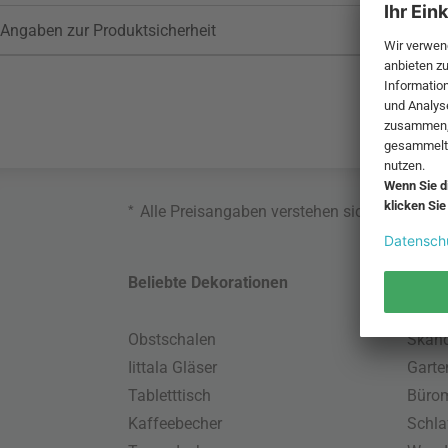
Angaben zur Produktsicherheit
*
Alle Preisangaben verstehen sich inklusive
Beliebte Dekorationen
Belie
Obstschalen
Skand
Iittala Gläser
Gart
Tabletttisch
Büro
Kaffeebecher
Schla