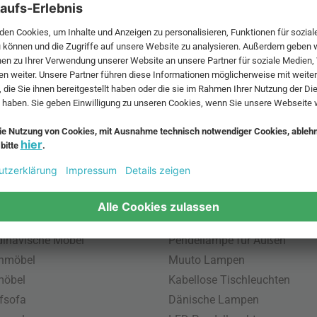
 MwSt. und zzgl.
Versandkosten
.
bte Möbel
Beliebte Leuchten
inavische Möbel
Pendellampe für Außen
enmöbel
Muuto Lampen
möbel
Kabellose Tischleuchten
fsofa
Dänische Lampen