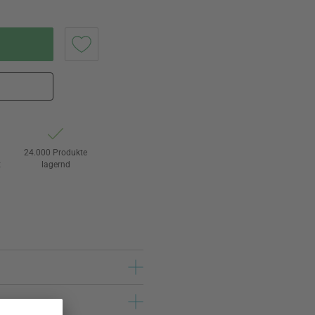
24.000 Produkte
t
lagernd