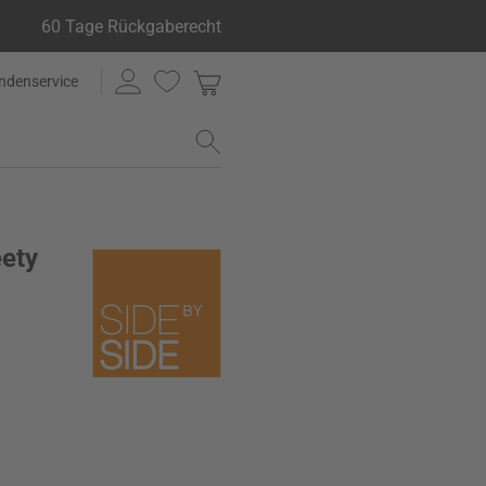
60 Tage Rückgaberecht
ndenservice
eety