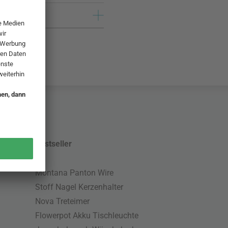
Bestseller
Montana Panton Wire
Stoff Nagel Kerzenhalter
Nova Treteimer
Flowerpot Akku Tischleuchte