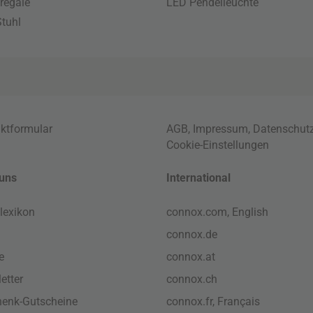
regale
LED Pendelleuchte
tuhl
ktformular
AGB
,
Impressum
,
Datenschut
Cookie-Einstellungen
uns
International
lexikon
connox.com, English
connox.de
e
connox.at
etter
connox.ch
enk-Gutscheine
connox.fr, Français