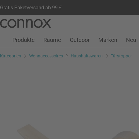
Gratis Paketversand ab 99 €
Kundenkonto
Wunschliste
Warenkorb
Direkt
Direkt
zum
zum
Seiteninhalt
Suchfeld
Produkte
Räume
Outdoor
Marken
Neu
springen
springen
Kategorien
Wohnaccessoires
Haushaltswaren
Türstopper