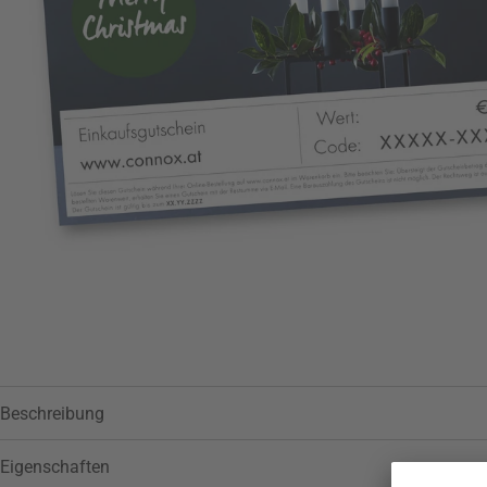
Zur Wunschliste hinzufügen
Beschreibung
Eigenschaften