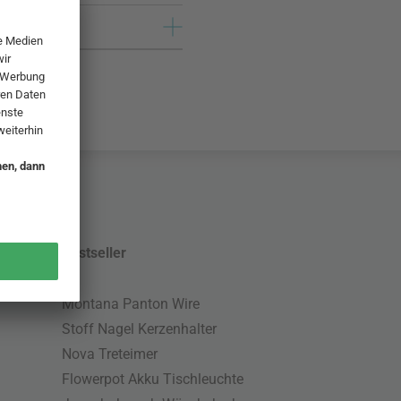
Bestseller
Montana Panton Wire
Stoff Nagel Kerzenhalter
Nova Treteimer
Flowerpot Akku Tischleuchte