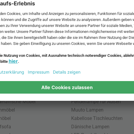
 MwSt. und zzgl.
Versandkosten
.
bte Möbel
Beliebte Leuchten
inavische Möbel
Pendellampe für Außen
enmöbel
Muuto Lampen
möbel
Kabellose Tischleuchten
fsofa
Dänische Lampen