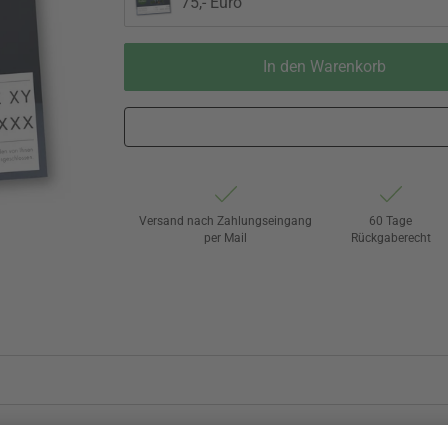
75,- Euro
In den Warenkorb
Versand nach Zahlungseingang
60 Tage
per Mail
Rückgaberecht