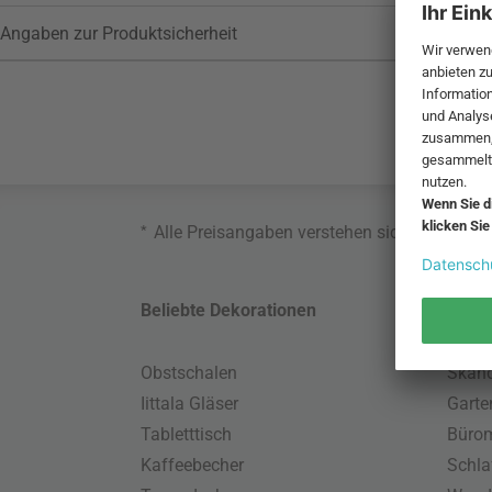
Angaben zur Produktsicherheit
*
Alle Preisangaben verstehen sich inklusive
Beliebte Dekorationen
Belie
Obstschalen
Skand
Iittala Gläser
Gart
Tabletttisch
Büro
Kaffeebecher
Schla