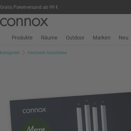
Gratis Paketversand ab 99 €
Kundenkonto
Wunschliste
Warenkorb
Direkt
Direkt
zum
zum
Seiteninhalt
Suchfeld
Produkte
Räume
Outdoor
Marken
Neu
springen
springen
Kategorien
Geschenk-Gutscheine