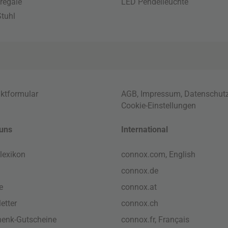
regale
LED Pendelleuchte
tuhl
ktformular
AGB
,
Impressum
,
Datenschut
Cookie-Einstellungen
uns
International
lexikon
connox.com, English
connox.de
e
connox.at
etter
connox.ch
enk-Gutscheine
connox.fr, Français