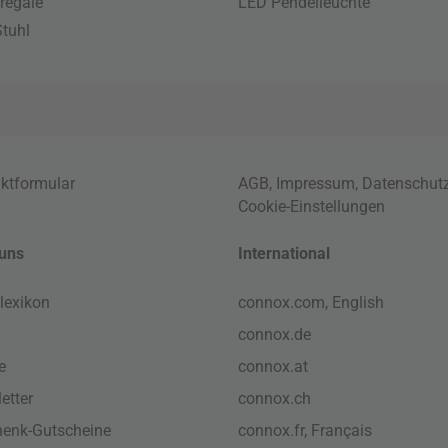
regale
LED Pendelleuchte
tuhl
ktformular
AGB
,
Impressum
,
Datenschut
Cookie-Einstellungen
uns
International
lexikon
connox.com, English
connox.de
e
connox.at
etter
connox.ch
enk-Gutscheine
connox.fr, Français