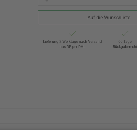
Auf die Wunschliste
Lieferung 2 Werktage nach Versand
60 Tage
aus DE per DHL
Rückgaberech