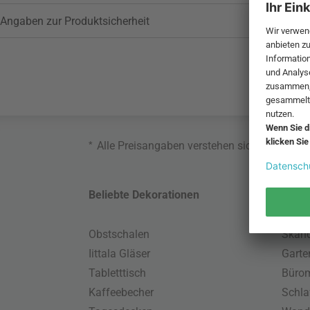
Angaben zur Produktsicherheit
*
Alle Preisangaben verstehen sich inklusive
Beliebte Dekorationen
Belie
Obstschalen
Skand
Iittala Gläser
Gart
Tabletttisch
Büro
Kaffeebecher
Schla