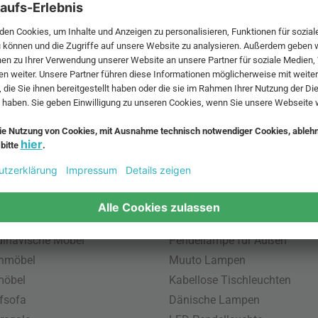
 MwSt. und zzgl.
Versandkosten
.
bte Möbel
Beliebte Leuchten
inavische Möbel
Pendellampe für Außen
enmöbel
Muuto Lampen
möbel
Kabellose Tischleuchten
fsofa
Dänische Lampen