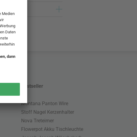
Bestseller
Montana Panton Wire
Stoff Nagel Kerzenhalter
Nova Treteimer
Flowerpot Akku Tischleuchte