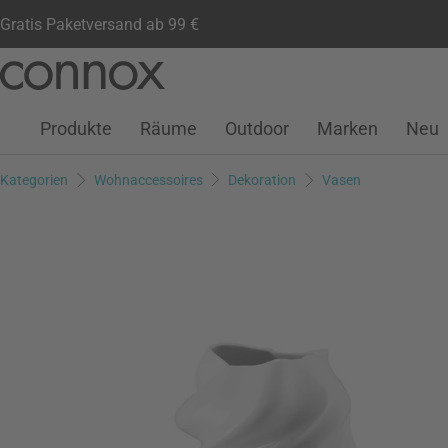
Gratis Paketversand ab 99 €
Kundenkonto
Wunschliste
Warenkorb
Direkt
Direkt
zum
zum
Seiteninhalt
Suchfeld
Produkte
Räume
Outdoor
Marken
Neu
springen
springen
Kategorien
Wohnaccessoires
Dekoration
Vasen