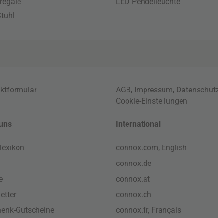
regale
LED Pendelleuchte
tuhl
ktformular
AGB
,
Impressum
,
Datenschut
Cookie-Einstellungen
uns
International
lexikon
connox.com, English
connox.de
e
connox.at
etter
connox.ch
enk-Gutscheine
connox.fr, Français