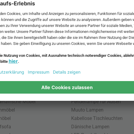
 MwSt. und zzgl.
Versandkosten
.
bte Möbel
Beliebte Leuchten
inavische Möbel
Pendellampe für Außen
enmöbel
Muuto Lampen
möbel
Kabellose Tischleuchten
fsofa
Dänische Lampen