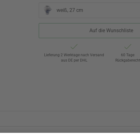
weiß, 27 cm
Auf die Wunschliste
Lieferung 2 Werktage nach Versand
60 Tage
aus DE per DHL
Rückgaberech