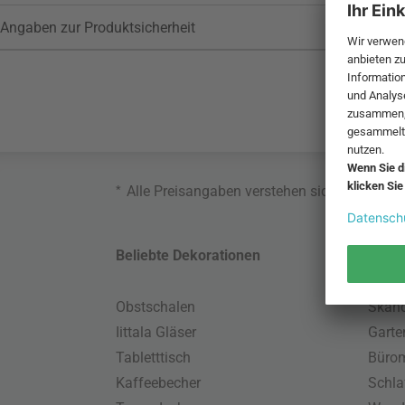
Angaben zur Produktsicherheit
*
Alle Preisangaben verstehen sich inklusive
Beliebte Dekorationen
Belie
Obstschalen
Skand
Iittala Gläser
Gart
Tabletttisch
Büro
Kaffeebecher
Schla