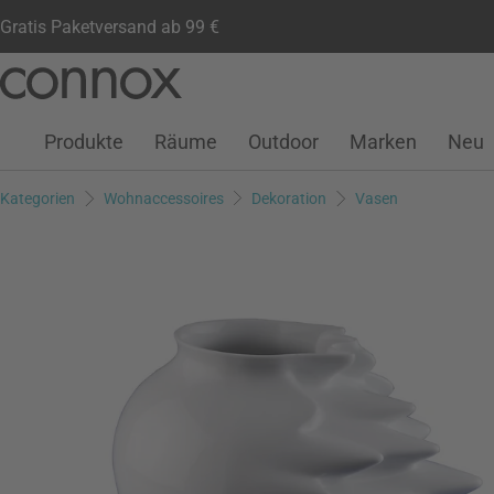
Gratis Paketversand ab 99 €
Kundenkonto
Wunschliste
Warenkorb
Direkt
Direkt
zum
zum
Seiteninhalt
Suchfeld
Produkte
Räume
Outdoor
Marken
Neu
springen
springen
Kategorien
Wohnaccessoires
Dekoration
Vasen