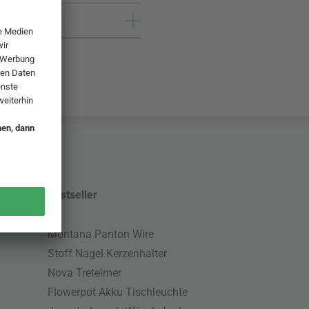
Bestseller
Montana Panton Wire
Stoff Nagel Kerzenhalter
Nova Treteimer
Flowerpot Akku Tischleuchte