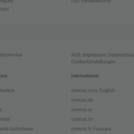
regale
LED Pendelleuchte
tuhl
ktformular
AGB
,
Impressum
,
Datenschut
Cookie-Einstellungen
uns
International
lexikon
connox.com, English
connox.de
e
connox.at
etter
connox.ch
enk-Gutscheine
connox.fr, Français