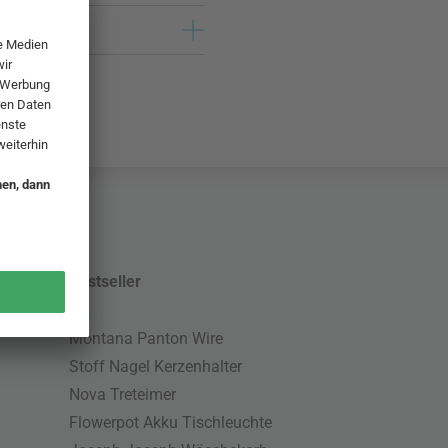
Bestseller
Montana Panton Wire
Stoff Nagel Kerzenhalter
Nova Treteimer
Flowerpot Akku Tischleuchte