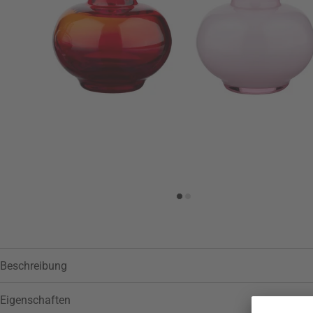
Zur Wunschliste hinzufügen
Beschreibung
Eigenschaften