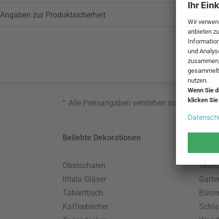
Angaben zur Produktsicherheit
*
Alle Preisangaben verstehen sich inklusive
Beliebte Dekorationen
Belie
Obstschalen
Skand
Iittala Gläser
Gart
Tabletttisch
Büro
Kaffeebecher
Schla