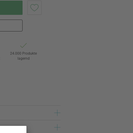
24.000 Produkte
t
lagernd