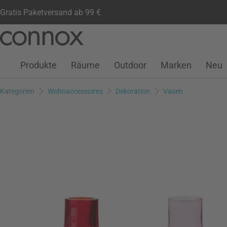
Gratis Paketversand ab 99 €
Kundenkonto
Wunschliste
Warenkorb
Direkt
Direkt
zum
zum
Seiteninhalt
Suchfeld
Produkte
Räume
Outdoor
Marken
Neu
springen
springen
Kategorien
Wohnaccessoires
Dekoration
Vasen