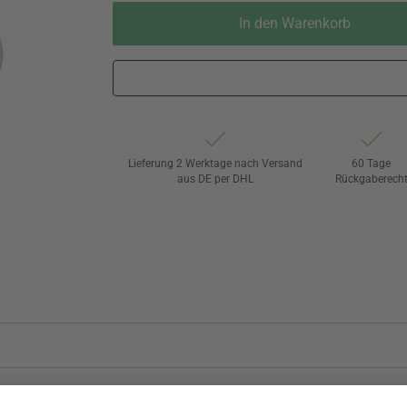
In den Warenkorb
Lieferung 2 Werktage nach Versand
60 Tage
aus DE per DHL
Rückgaberech