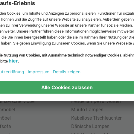
 MwSt. und zzgl.
Versandkosten
.
bte Möbel
Beliebte Leuchten
inavische Möbel
Pendellampe für Außen
enmöbel
Muuto Lampen
möbel
Kabellose Tischleuchten
fsofa
Dänische Lampen