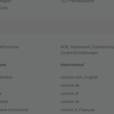
regale
LED Pendelleuchte
tuhl
ktformular
AGB
,
Impressum
,
Datenschut
Cookie-Einstellungen
uns
International
lexikon
connox.com, English
connox.de
e
connox.at
etter
connox.ch
enk-Gutscheine
connox.fr, Français