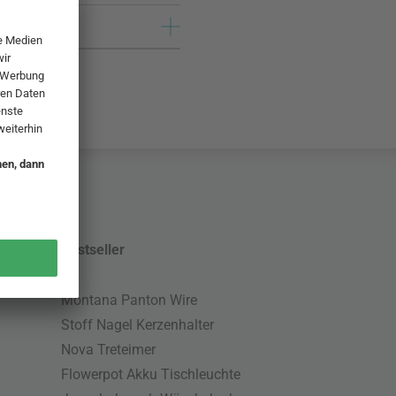
Bestseller
Montana Panton Wire
Stoff Nagel Kerzenhalter
Nova Treteimer
Flowerpot Akku Tischleuchte