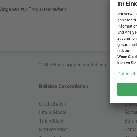
Angaben zur Produktsicherheit
*
Alle Preisangaben verstehen sich inklusive
Beliebte Dekorationen
Belie
Obstschalen
Skand
Iittala Gläser
Gart
Tabletttisch
Büro
Kaffeebecher
Schla