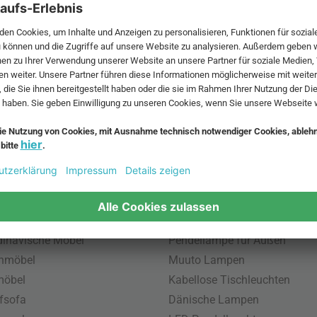
 MwSt. und zzgl.
Versandkosten
.
bte Möbel
Beliebte Leuchten
inavische Möbel
Pendellampe für Außen
enmöbel
Muuto Lampen
möbel
Kabellose Tischleuchten
fsofa
Dänische Lampen