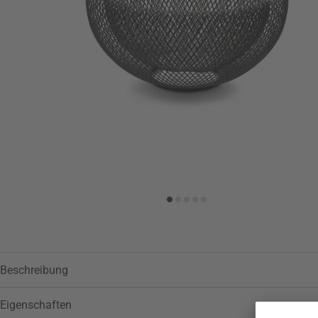
Zur Wunschliste hinzufügen
Beschreibung
Eigenschaften