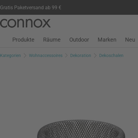
Gratis Paketversand ab 99 €
Kundenkonto
Wunschliste
Warenkorb
Direkt
Direkt
zum
zum
Seiteninhalt
Suchfeld
Produkte
Räume
Outdoor
Marken
Neu
springen
springen
Kategorien
Wohnaccessoires
Dekoration
Dekoschalen