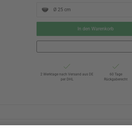
Ø 25 cm
In den Warenkorb
2 Werktage nach Versand aus DE
60 Tage
per DHL
Rückgaberecht