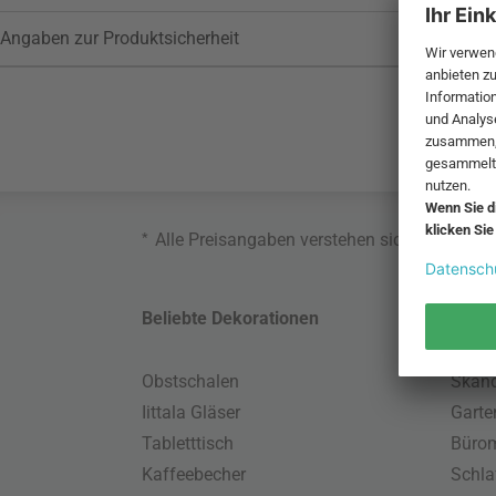
Angaben zur Produktsicherheit
*
Alle Preisangaben verstehen sich inklusive
Beliebte Dekorationen
Belie
Obstschalen
Skand
Iittala Gläser
Gart
Tabletttisch
Büro
Kaffeebecher
Schla