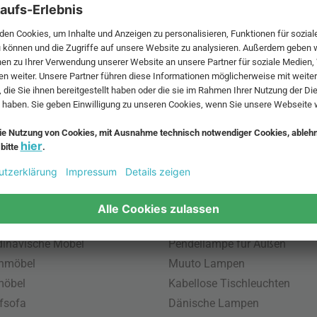
 MwSt. und zzgl.
Versandkosten
.
bte Möbel
Beliebte Leuchten
inavische Möbel
Pendellampe für Außen
enmöbel
Muuto Lampen
möbel
Kabellose Tischleuchten
fsofa
Dänische Lampen