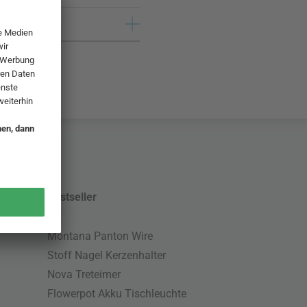
Bestseller
Montana Panton Wire
Stoff Nagel Kerzenhalter
Nova Treteimer
Flowerpot Akku Tischleuchte