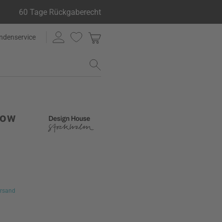
60 Tage Rückgaberecht
ndenservice
row
rsand