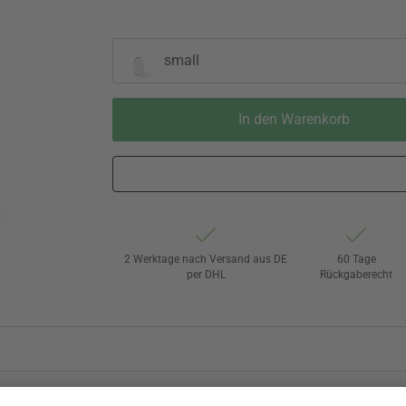
small
In den Warenkorb
2 Werktage nach Versand aus DE
60 Tage
per DHL
Rückgaberecht