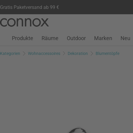
Gratis Paketversand ab 99 €
Kundenkonto
Wunschliste
Warenkorb
Direkt
Direkt
zum
zum
Seiteninhalt
Suchfeld
Produkte
Räume
Outdoor
Marken
Neu
springen
springen
Kategorien
Wohnaccessoires
Dekoration
Blumentöpfe