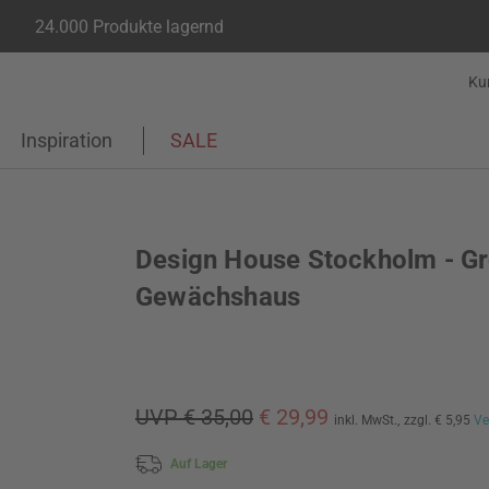
24.000 Produkte lagernd
Ku
Inspiration
SALE
Design House Stockholm - G
Gewächshaus
UVP € 35,00
€ 29,99
inkl. MwSt.,
zzgl. € 5,95
Ve
Auf Lager