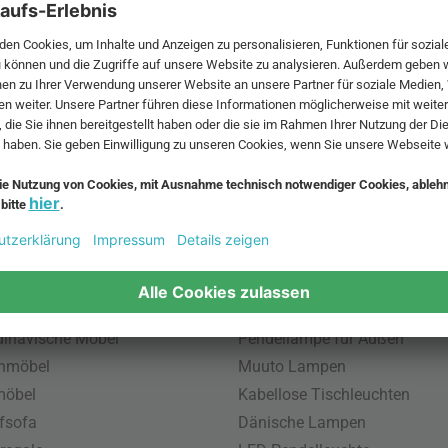
 MwSt. und zzgl.
Versandkosten
.
bte Möbel
Beliebte Leuchten
inavische Möbel
Pendellampe für Außen
enmöbel
Muuto Lampen
möbel
Kabellose Tischleuchten
fsofa
Dänische Lampen