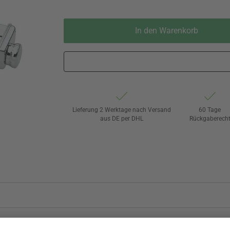
In den Warenkorb
Lieferung 2 Werktage nach Versand
60 Tage
aus DE per DHL
Rückgaberech