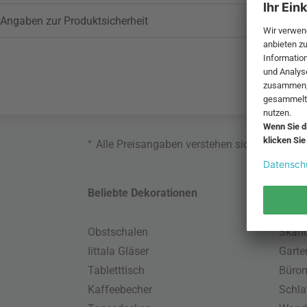
Angaben zur Produktsicherheit
*
Alle Preisangaben verstehen sich inklusive
Beliebte Dekorationen
Belie
Obstschalen
Skand
Iittala Gläser
Gart
Tabletttisch
Büro
Kaffeebecher
Schla