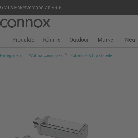
Gratis Paketversand ab 99 €
Kundenkonto
Wunschliste
Warenkorb
Direkt
Direkt
zum
zum
Seiteninhalt
Suchfeld
Produkte
Räume
Outdoor
Marken
Neu
springen
springen
Kategorien
Wohnaccessoires
Zubehör- & Ersatzteile