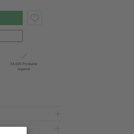
24.000 Produkte
t
lagernd