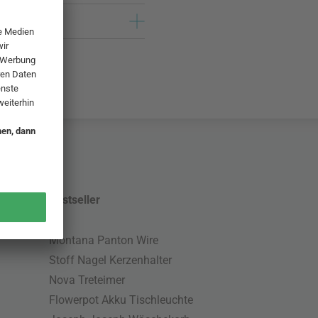
Bestseller
Montana Panton Wire
Stoff Nagel Kerzenhalter
Nova Treteimer
Flowerpot Akku Tischleuchte