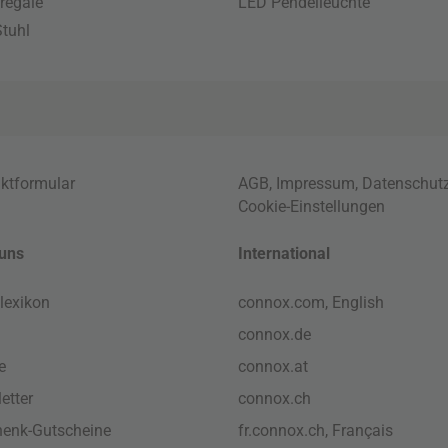
regale
LED Pendelleuchte
tuhl
ktformular
AGB
,
Impressum
,
Datenschut
Cookie-Einstellungen
uns
International
lexikon
connox.com, English
connox.de
e
connox.at
etter
connox.ch
enk-Gutscheine
fr.connox.ch, Français