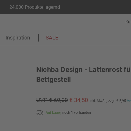
24.000 Produkte lagernd
Ku
Inspiration
SALE
Nichba Design - Lattenrost fü
Bettgestell
UVP € 69,00
€ 34,50
inkl. MwSt.,
zzgl. € 5,95
Ve
Auf Lager,
noch 1 vorhanden