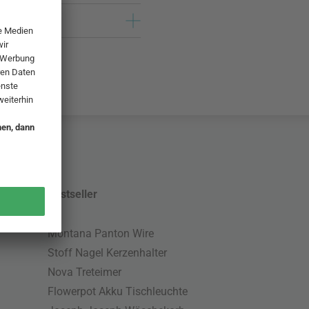
Bestseller
Montana Panton Wire
Stoff Nagel Kerzenhalter
Nova Treteimer
Flowerpot Akku Tischleuchte