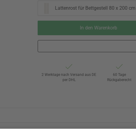
Lattenrost für Bettgestell 80 x 200 cm
In den Warenkorb
2 Werktage nach Versand aus DE
60 Tage
per DHL
Rückgaberecht