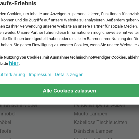
 MwSt. und zzgl.
Versandkosten
.
bte Möbel
Beliebte Leuchten
inavische Möbel
Pendellampe für Außen
enmöbel
Muuto Lampen
möbel
Kabellose Tischleuchten
fsofa
Dänische Lampen