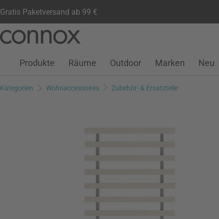
Gratis Paketversand ab 99 €
Kundenkonto
Wunschliste
Warenkorb
Direkt
Direkt
zum
zum
Seiteninhalt
Suchfeld
Produkte
Räume
Outdoor
Marken
Neu
springen
springen
Kategorien
Wohnaccessoires
Zubehör- & Ersatzteile