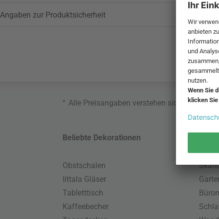
Angaben zur Produktsicherheit
*
Alle Preisangaben verstehen sich inklusive
Beliebte Dekorationen
Belie
Obstschalen
Skand
Iittala Gläser
Gart
Tabletttisch
Büro
Kaffeebecher
Schla