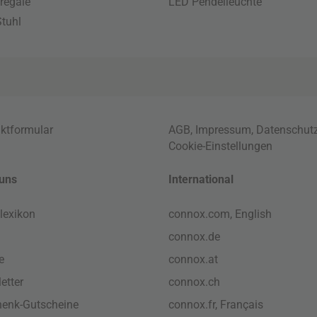
regale
LED Pendelleuchte
tuhl
ktformular
AGB
,
Impressum
,
Datenschut
Cookie-Einstellungen
uns
International
lexikon
connox.com, English
connox.de
e
connox.at
etter
connox.ch
enk-Gutscheine
connox.fr, Français