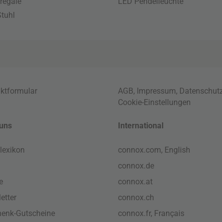
regale
LED Pendelleuchte
tuhl
ktformular
AGB
,
Impressum
,
Datenschut
Cookie-Einstellungen
uns
International
lexikon
connox.com, English
connox.de
e
connox.at
etter
connox.ch
enk-Gutscheine
connox.fr, Français