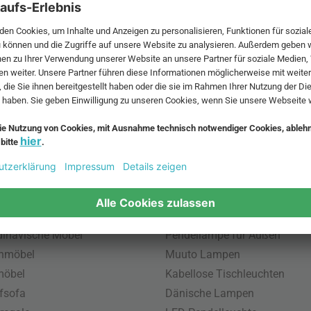
 MwSt. und zzgl.
Versandkosten
.
bte Möbel
Beliebte Leuchten
inavische Möbel
Pendellampe für Außen
enmöbel
Muuto Lampen
möbel
Kabellose Tischleuchten
fsofa
Dänische Lampen