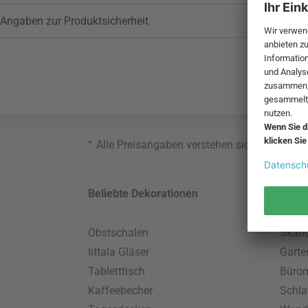
Angaben zur Produktsicherheit
*
Alle Preisangaben verstehen sich inklusive
Beliebte Dekorationen
Belie
Obstschalen
Skand
Iittala Gläser
Gart
Tabletttisch
Büro
Kaffeebecher
Schla