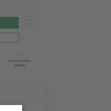
24.000 Produkte
t
lagernd