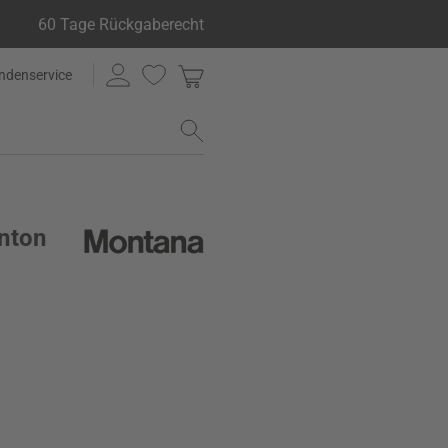
60 Tage Rückgaberecht
ndenservice
nton