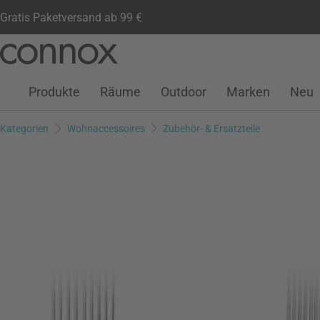
Gratis Paketversand ab 99 €
Kundenkonto
Wunschliste
Warenkorb
Direkt
Direkt
zum
zum
Seiteninhalt
Suchfeld
Produkte
Räume
Outdoor
Marken
Neu
springen
springen
Kategorien
Wohnaccessoires
Zubehör- & Ersatzteile