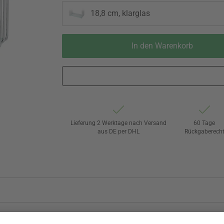
18,8 cm, klarglas
In den Warenkorb
Lieferung 2 Werktage nach Versand
60 Tage
aus DE per DHL
Rückgaberech