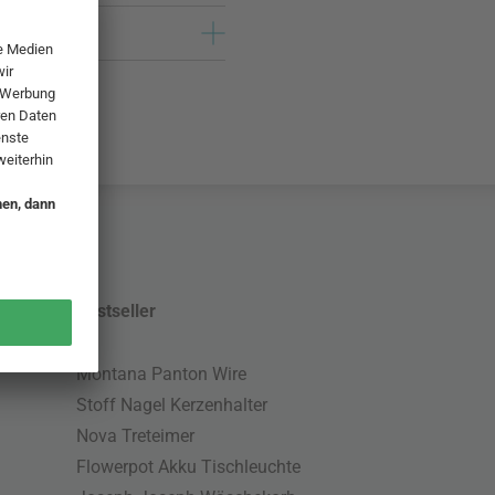
Bestseller
Montana Panton Wire
Stoff Nagel Kerzenhalter
Nova Treteimer
Flowerpot Akku Tischleuchte