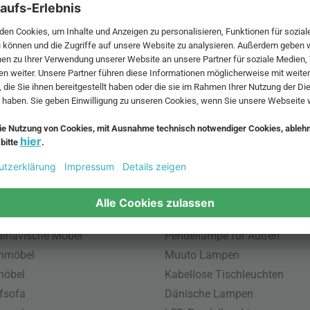
 MwSt. und zzgl.
Versandkosten
.
bte Möbel
Beliebte Leuchten
inavische Möbel
Pendellampe für Außen
enmöbel
Muuto Lampen
möbel
Kabellose Tischleuchten
fsofa
Dänische Lampen