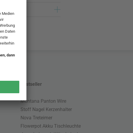
Bestseller
Montana Panton Wire
Stoff Nagel Kerzenhalter
Nova Treteimer
Flowerpot Akku Tischleuchte