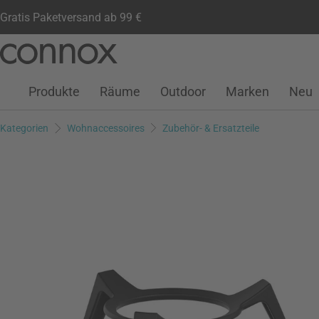
Gratis Paketversand ab 99 €
Kundenkonto
Wunschliste
Warenkorb
Direkt
Direkt
zum
zum
Seiteninhalt
Suchfeld
Produkte
Räume
Outdoor
Marken
Neu
springen
springen
Kategorien
Wohnaccessoires
Zubehör- & Ersatzteile