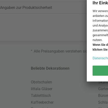
Angaben zur Produktsicherheit
*
Alle Preisangaben verstehen sich inklusive
Beliebte Dekorationen
Belie
Obstschalen
Skand
Iittala Gläser
Gart
Tabletttisch
Büro
Kaffeebecher
Schla