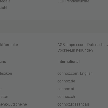
regale
LED Pendelleuchte
tuhl
ktformular
AGB
,
Impressum
,
Datenschut
Cookie-Einstellungen
uns
International
lexikon
connox.com, English
connox.de
e
connox.at
etter
connox.ch
enk-Gutscheine
connox.fr, Français