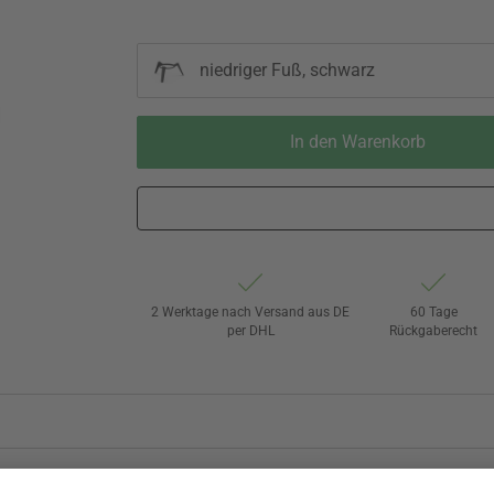
niedriger Fuß, schwarz
In den Warenkorb
2 Werktage nach Versand aus DE
60 Tage
per DHL
Rückgaberecht