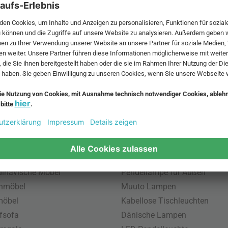
 MwSt. und zzgl.
Versandkosten
.
bte Möbel
Beliebte Leuchten
inavische Möbel
Pendellampe für Außen
enmöbel
Muuto Lampen
möbel
Kabellose Tischleuchten
fsofa
Dänische Lampen