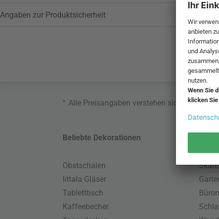
Angaben zur Produktsicherheit
*
Alle Preisangaben verstehen sich inklusive
Beliebte Dekorationen
Belie
Obstschalen
Skand
Iittala Gläser
Gart
Tabletttisch
Büro
Kaffeebecher
Schla