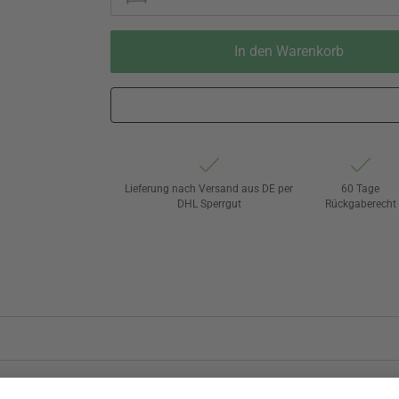
In den Warenkorb
Lieferung nach Versand aus DE per
60 Tage
DHL Sperrgut
Rückgaberecht