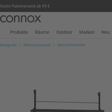
Gratis Paketversand ab 99 €
Kundenkonto
Wunschliste
Warenkorb
Direkt
Direkt
zum
zum
Seiteninhalt
Suchfeld
Produkte
Räume
Outdoor
Marken
Neu
springen
springen
Kategorien
Wohnaccessoires
Zeitschriftenhalter