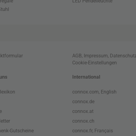
regale
LED Pendelleuchte
tuhl
ktformular
AGB
,
Impressum
,
Datenschut
Cookie-Einstellungen
uns
International
lexikon
connox.com, English
connox.de
e
connox.at
etter
connox.ch
enk-Gutscheine
connox.fr, Français