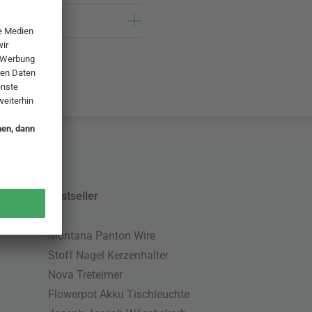
Bestseller
Montana Panton Wire
Stoff Nagel Kerzenhalter
Nova Treteimer
Flowerpot Akku Tischleuchte