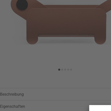
Zur Wunschliste hinzufügen
Beschreibung
Eigenschaften