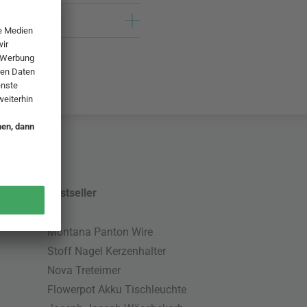
Bestseller
Montana Panton Wire
Stoff Nagel Kerzenhalter
Nova Treteimer
Flowerpot Akku Tischleuchte