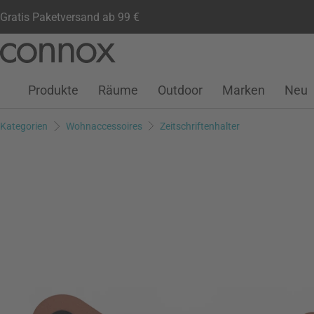
Gratis Paketversand ab 99 €
Kundenkonto
Wunschliste
Warenkorb
Direkt
Direkt
zum
zum
Seiteninhalt
Suchfeld
Produkte
Räume
Outdoor
Marken
Neu
springen
springen
Kategorien
Wohnaccessoires
Zeitschriftenhalter