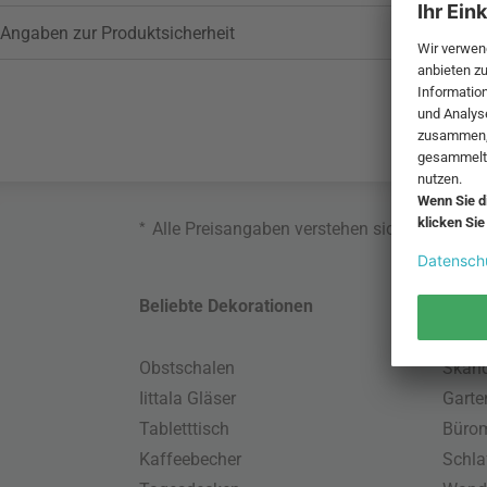
Angaben zur Produktsicherheit
*
Alle Preisangaben verstehen sich inklusive
Beliebte Dekorationen
Belie
Obstschalen
Skand
Iittala Gläser
Gart
Tabletttisch
Büro
Kaffeebecher
Schla