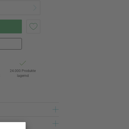
24.000 Produkte
t
lagernd