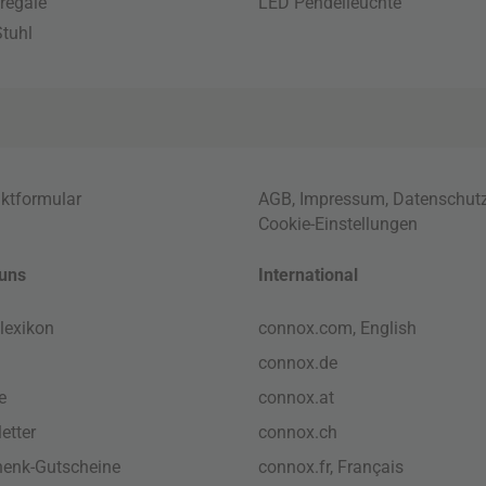
regale
LED Pendelleuchte
tuhl
ktformular
AGB
,
Impressum
,
Datenschut
Cookie-Einstellungen
uns
International
lexikon
connox.com, English
connox.de
e
connox.at
etter
connox.ch
enk-Gutscheine
connox.fr, Français