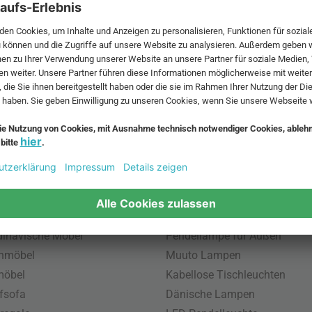
 MwSt. und zzgl.
Versandkosten
.
bte Möbel
Beliebte Leuchten
inavische Möbel
Pendellampe für Außen
enmöbel
Muuto Lampen
möbel
Kabellose Tischleuchten
fsofa
Dänische Lampen