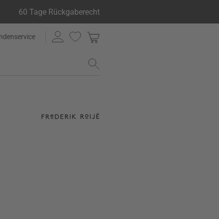
60 Tage Rückgaberecht
ndenservice