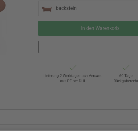
backstein
In den Warenkorb
Lieferung 2 Werktage nach Versand
60 Tage
aus DE per DHL
Rückgaberech