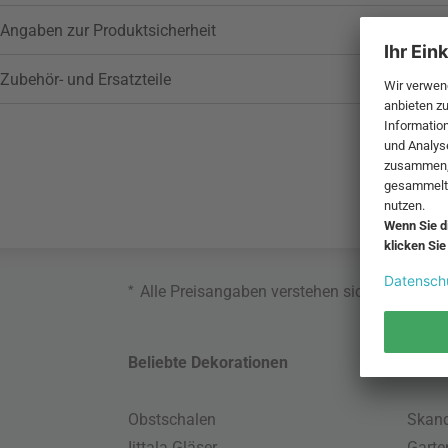
Angaben zur Produktsicherheit
Zubehör- und Ersatzteile
*
Alle Preisangaben verstehen sich inklusive
Beliebte Dekorationen
Belie
Obstschalen
Skand
Iittala Gläser
Gart