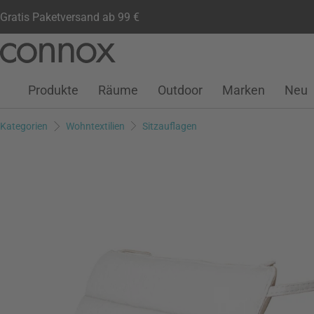
Gratis Paketversand ab 99 €
Kundenkonto
Wunschliste
Warenkorb
Direkt
Direkt
zum
zum
Seiteninhalt
Suchfeld
Produkte
Räume
Outdoor
Marken
Neu
springen
springen
Kategorien
Wohntextilien
Sitzauflagen