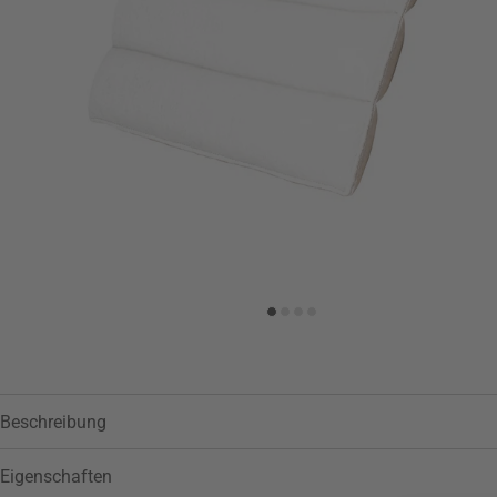
Zur Wunschliste hinzufügen
Beschreibung
Eigenschaften