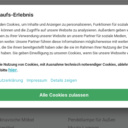
 MwSt. und zzgl.
Versandkosten
.
bte Möbel
Beliebte Leuchten
inavische Möbel
Pendellampe für Außen
enmöbel
Muuto Lampen