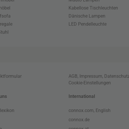
möbel
Kabellose Tischleuchten
fsofa
Dänische Lampen
regale
LED Pendelleuchte
tuhl
ktformular
AGB
,
Impressum
,
Datenschut
Cookie-Einstellungen
uns
International
lexikon
connox.com, English
connox.de
e
connox.at