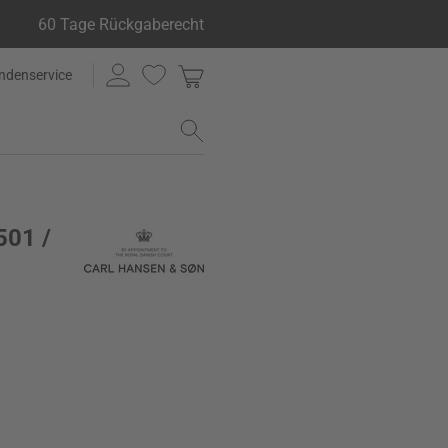
60 Tage Rückgaberecht
ndenservice
501 /