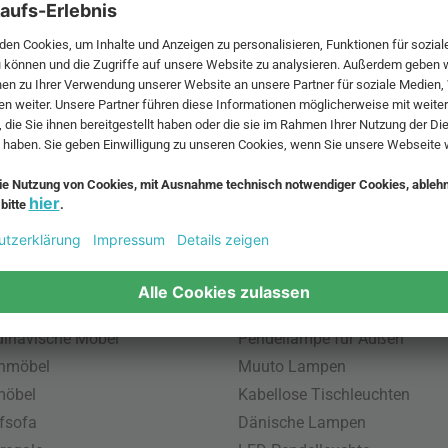
 MwSt. und zzgl.
Versandkosten
.
bte Möbel
Beliebte Leuchten
inavische Möbel
Pendellampe für Außen
enmöbel
Muuto Lampen
möbel
Kabellose Tischleuchten
fsofa
Dänische Lampen