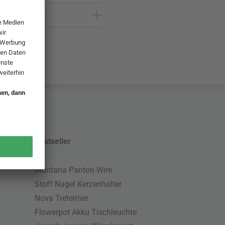
Bestseller
Montana Panton Wire
Stoff Nagel Kerzenhalter
Nova Treteimer
Flowerpot Akku Tischleuchte