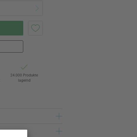
24.000 Produkte
t
lagernd