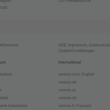
regale
LED Pendelleuchte
tuhl
ktformular
AGB
,
Impressum
,
Datenschut
Cookie-Einstellungen
uns
International
lexikon
connox.com, English
connox.de
e
connox.at
etter
connox.ch
enk-Gutscheine
connox.fr, Français