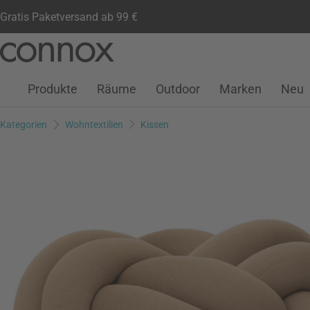
Gratis Paketversand ab 99 €
Kundenkonto
Wunschliste
Warenkorb
Direkt
Direkt
zum
zum
Seiteninhalt
Suchfeld
Produkte
Räume
Outdoor
Marken
Neu
springen
springen
Kategorien
Wohntextilien
Kissen