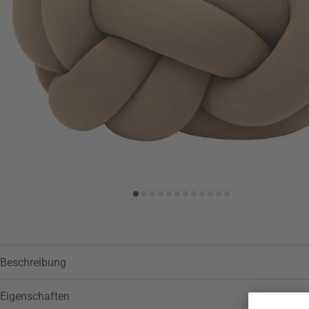
Zur Wunschliste hinzufügen
Beschreibung
Eigenschaften