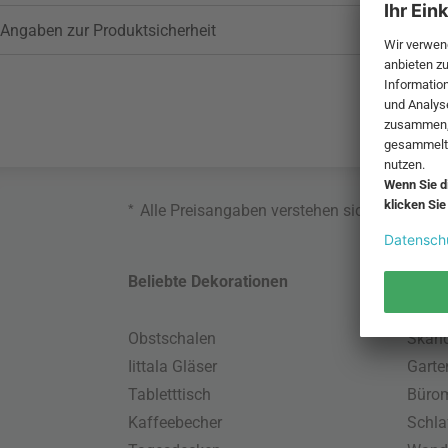
Angaben zur Produktsicherheit
*
Alle Preisangaben verstehen sich inklusive
Beliebte Dekorationen
Belie
Obstschalen
Skand
Iittala Gläser
Gart
Tabletttisch
Büro
Kaffeebecher
Schla