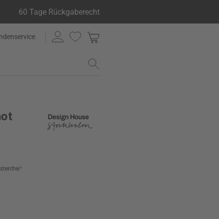
60 Tage Rückgaberecht
ndenservice
not
stenfrei
*