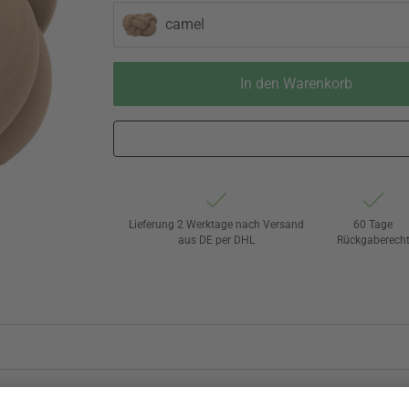
camel
In den Warenkorb
Lieferung 2 Werktage nach Versand
60 Tage
aus DE per DHL
Rückgaberech