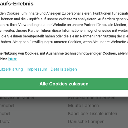
 MwSt. und zzgl.
Versandkosten
.
bte Möbel
Beliebte Leuchten
inavische Möbel
Pendellampe für Außen
enmöbel
Muuto Lampen
möbel
Kabellose Tischleuchten
fsofa
Dänische Lampen