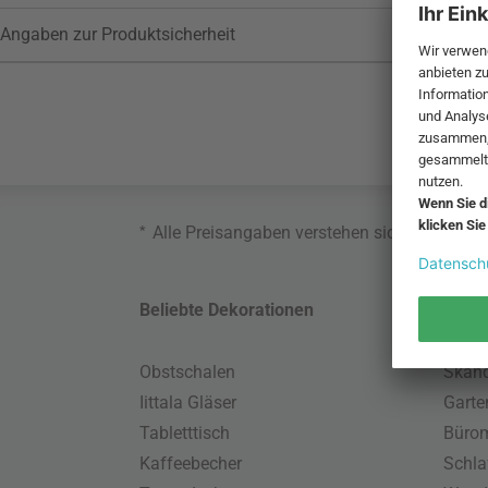
Angaben zur Produktsicherheit
*
Alle Preisangaben verstehen sich inklusive
Beliebte Dekorationen
Belie
Obstschalen
Skand
Iittala Gläser
Gart
Tabletttisch
Büro
Kaffeebecher
Schla