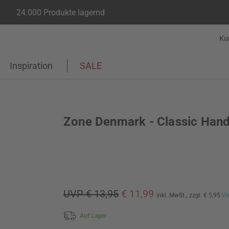
24.000 Produkte lagernd
Ku
Inspiration
SALE
Zone Denmark - Classic Han
UVP € 13,95
€ 11,99
inkl. MwSt.,
zzgl. € 5,95
Ve
Auf Lager