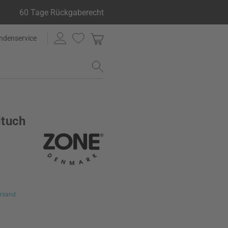
60 Tage Rückgaberecht
ndenservice
dtuch
rsand