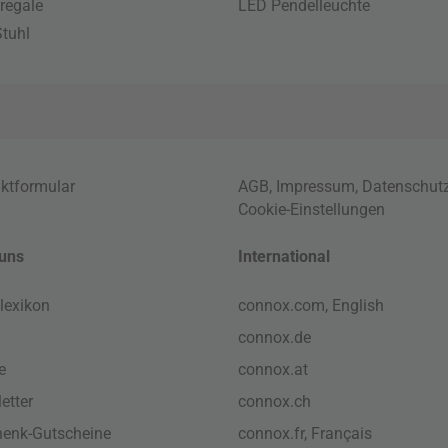
regale
LED Pendelleuchte
tuhl
ktformular
AGB
,
Impressum
,
Datenschut
Cookie-Einstellungen
uns
International
lexikon
connox.com, English
connox.de
e
connox.at
etter
connox.ch
enk-Gutscheine
connox.fr, Français