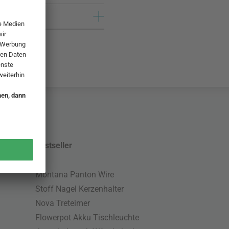
Bestseller
Montana Panton Wire
Stoff Nagel Kerzenhalter
Nova Treteimer
Flowerpot Akku Tischleuchte