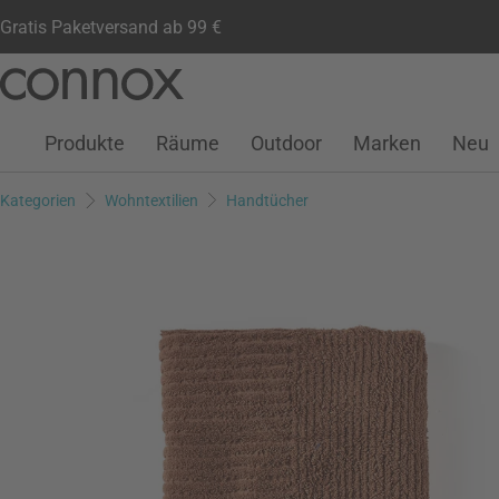
Gratis Paketversand ab 99 €
Kundenkonto
Wunschliste
Warenkorb
Direkt
Direkt
zum
zum
Seiteninhalt
Suchfeld
Produkte
Räume
Outdoor
Marken
Neu
springen
springen
Kategorien
Wohntextilien
Handtücher