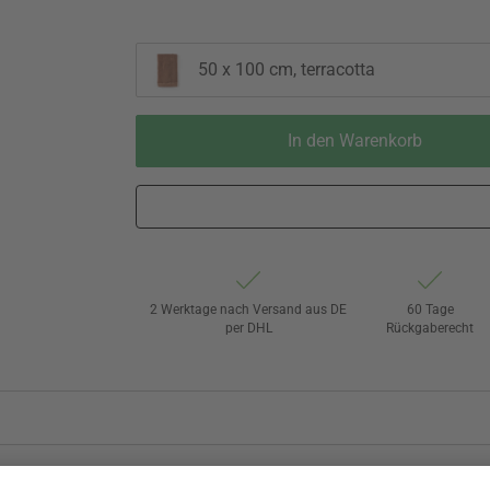
50 x 100 cm, terracotta
In den Warenkorb
2 Werktage nach Versand aus DE
60 Tage
per DHL
Rückgaberecht