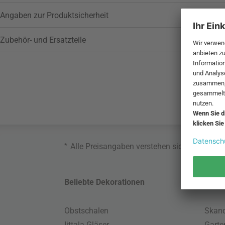
Angaben zur Produktsicherheit
Zubehör- und Ersatzteile
*
Alle Preisangaben verstehen sich inklusive
Beliebte Dekorationen
Belie
Obstschalen
Skand
Iittala Gläser
Gart