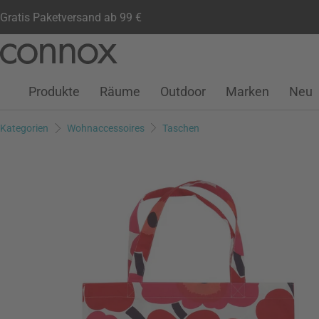
Gratis Paketversand ab 99 €
Kundenkonto
Wunschliste
Warenkorb
Direkt
Direkt
zum
zum
Seiteninhalt
Suchfeld
Produkte
Räume
Outdoor
Marken
Neu
springen
springen
Kategorien
Wohnaccessoires
Taschen