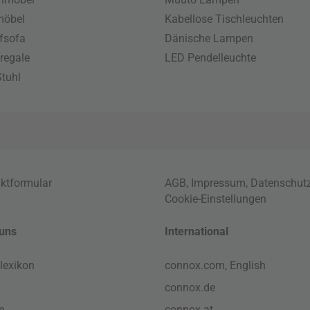
möbel
Kabellose Tischleuchten
fsofa
Dänische Lampen
regale
LED Pendelleuchte
tuhl
ktformular
AGB
,
Impressum
,
Datenschut
Cookie-Einstellungen
uns
International
lexikon
connox.com, English
connox.de
e
connox.at