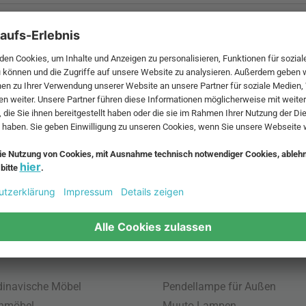
 MwSt. und zzgl.
Versandkosten
.
bte Möbel
Beliebte Leuchten
inavische Möbel
Pendellampe für Außen
enmöbel
Muuto Lampen