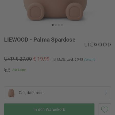
LIEWOOD - Palma Spardose
UVP € 27,00
€ 19,99
inkl. MwSt.,
zzgl. € 5,95
Versand
Auf Lager
Cat, dark rose
In den Warenkorb