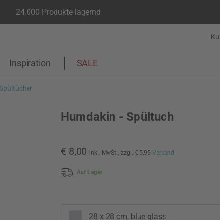
24.000 Produkte lagernd
Ku
Inspiration
SALE
 Spültücher
Humdakin - Spültuch
€ 8,00
inkl. MwSt.,
zzgl. € 5,95
Versand
Auf Lager
28 x 28 cm, blue glass