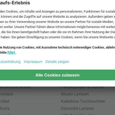
 MwSt. und zzgl.
Versandkosten
.
bte Möbel
Beliebte Leuchten
inavische Möbel
Pendellampe für Außen
enmöbel
Muuto Lampen
möbel
Kabellose Tischleuchten
fsofa
Dänische Lampen