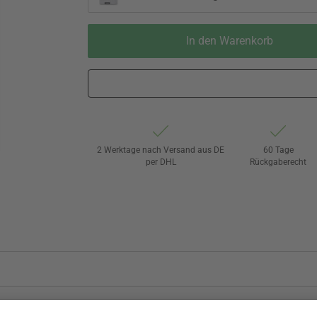
In den Warenkorb
2 Werktage nach Versand aus DE
60 Tage
per DHL
Rückgaberecht