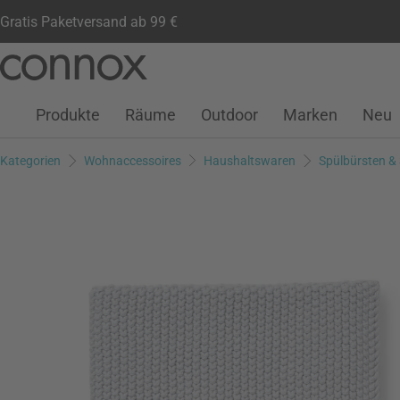
Gratis Paketversand ab 99 €
Kundenkonto
Wunschliste
Warenkorb
Direkt
Direkt
zum
zum
Seiteninhalt
Suchfeld
Produkte
Räume
Outdoor
Marken
Neu
springen
springen
Kategorien
Wohnaccessoires
Haushaltswaren
Spülbürsten &