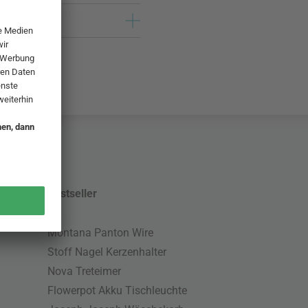
Bestseller
Montana Panton Wire
Stoff Nagel Kerzenhalter
Nova Treteimer
Flowerpot Akku Tischleuchte