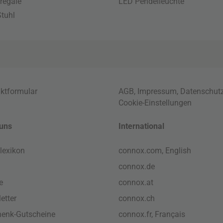
regale
LED Pendelleuchte
tuhl
ktformular
AGB
,
Impressum
,
Datenschut
Cookie-Einstellungen
uns
International
lexikon
connox.com, English
connox.de
e
connox.at
etter
connox.ch
enk-Gutscheine
connox.fr, Français