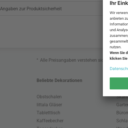
Angaben zur Produktsicherheit
*
Alle Preisangaben verstehen sich inklusive
Beliebte Dekorationen
Belie
Obstschalen
Skand
Iittala Gläser
Gart
Tabletttisch
Büro
Kaffeebecher
Schla