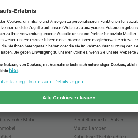
 MwSt. und zzgl.
Versandkosten
.
bte Möbel
Beliebte Leuchten
inavische Möbel
Pendellampe für Außen
enmöbel
Muuto Lampen
möbel
Kabellose Tischleuchten