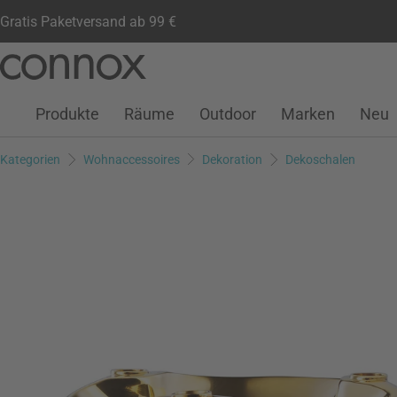
Gratis Paketversand ab 99 €
Kundenkonto
Wunschliste
Warenkorb
Direkt
Direkt
zum
zum
Seiteninhalt
Suchfeld
Produkte
Räume
Outdoor
Marken
Neu
springen
springen
Kategorien
Wohnaccessoires
Dekoration
Dekoschalen