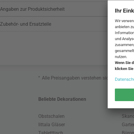
Angaben zur Produktsicherheit
Zubehör- und Ersatzteile
*
Alle Preisangaben verstehen sich inklusive
Beliebte Dekorationen
Belie
Obstschalen
Skand
Iittala Gläser
Gart
Tabletttisch
Büro