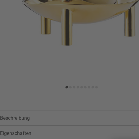
Zur Wunschliste hinzufügen
Beschreibung
Eigenschaften