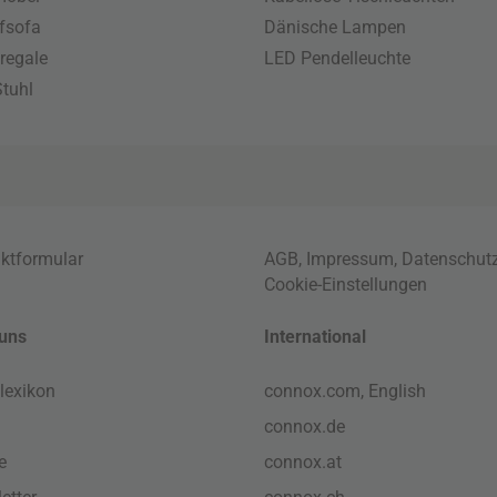
fsofa
Dänische Lampen
regale
LED Pendelleuchte
tuhl
ktformular
AGB
,
Impressum
,
Datenschut
Cookie-Einstellungen
uns
International
lexikon
connox.com, English
connox.de
e
connox.at