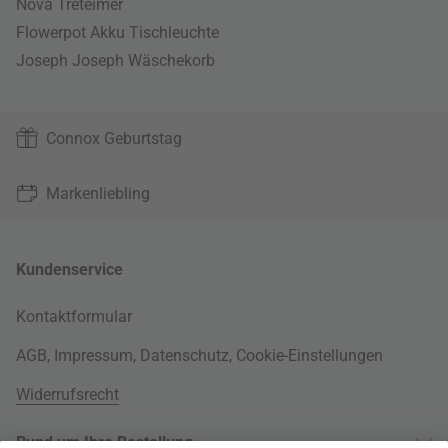
Nova Treteimer
Flowerpot Akku Tischleuchte
Joseph Joseph Wäschekorb
Connox Geburtstag
Markenliebling
Kundenservice
Kontaktformular
AGB
,
Impressum
,
Datenschutz
,
Cookie-Einstellungen
Widerrufsrecht
Rund um Ihre Bestellung