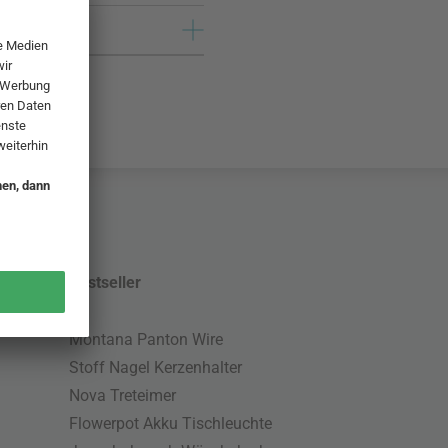
Bestseller
Montana Panton Wire
Stoff Nagel Kerzenhalter
Nova Treteimer
Flowerpot Akku Tischleuchte