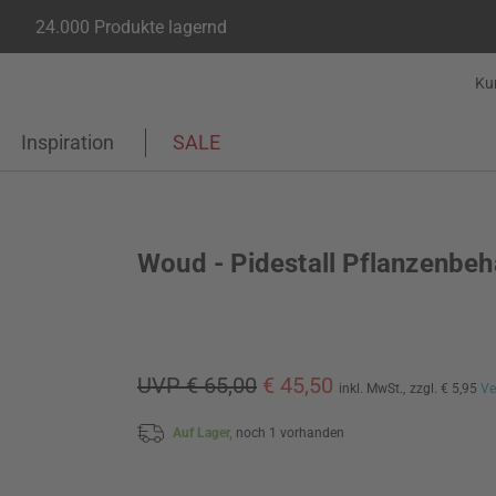
24.000 Produkte lagernd
Ku
Inspiration
SALE
Woud - Pidestall Pflanzenbeh
UVP € 65,00
€ 45,50
inkl. MwSt.,
zzgl. € 5,95
Ve
Auf Lager,
noch 1 vorhanden