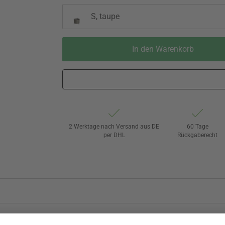
S, taupe
In den Warenkorb
2 Werktage nach Versand aus DE
60 Tage
per DHL
Rückgaberecht