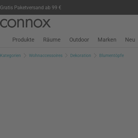
Gratis Paketversand ab 99 €
Kundenkonto
Wunschliste
Warenkorb
Direkt
Direkt
zum
zum
Seiteninhalt
Suchfeld
Produkte
Räume
Outdoor
Marken
Neu
springen
springen
Kategorien
Wohnaccessoires
Dekoration
Blumentöpfe