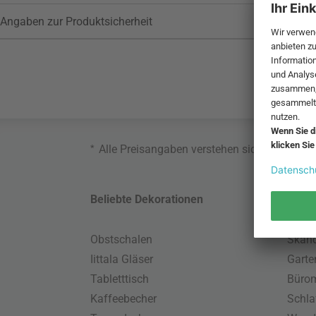
Angaben zur Produktsicherheit
*
Alle Preisangaben verstehen sich inklusive
Beliebte Dekorationen
Belie
Obstschalen
Skand
Iittala Gläser
Gart
Tabletttisch
Büro
Kaffeebecher
Schla