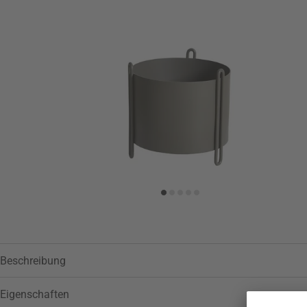
Zur Wunschliste hinzufügen
Beschreibung
Eigenschaften