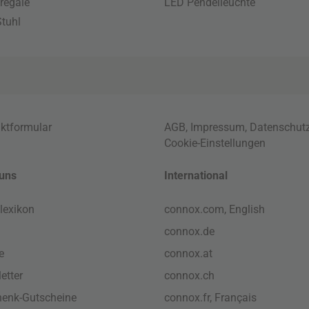
regale
LED Pendelleuchte
tuhl
ktformular
AGB
,
Impressum
,
Datenschut
Cookie-Einstellungen
uns
International
lexikon
connox.com, English
connox.de
e
connox.at
etter
connox.ch
enk-Gutscheine
connox.fr, Français