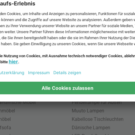
 MwSt. und zzgl.
Versandkosten
.
bte Möbel
Beliebte Leuchten
inavische Möbel
Pendellampe für Außen
enmöbel
Muuto Lampen
möbel
Kabellose Tischleuchten
fsofa
Dänische Lampen