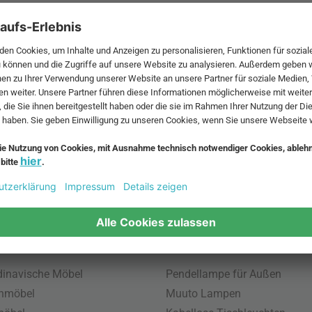
 MwSt. und zzgl.
Versandkosten
.
bte Möbel
Beliebte Leuchten
inavische Möbel
Pendellampe für Außen
enmöbel
Muuto Lampen