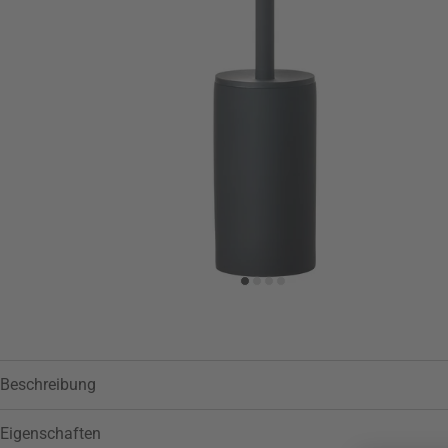
Zur Wunschliste hinzufügen
Beschreibung
Eigenschaften