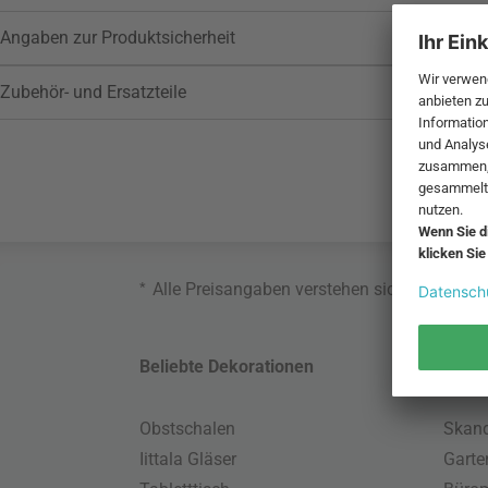
Angaben zur Produktsicherheit
Zubehör- und Ersatzteile
*
Alle Preisangaben verstehen sich inklusive
Beliebte Dekorationen
Belie
Obstschalen
Skand
Iittala Gläser
Gart