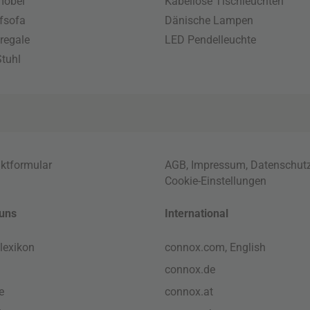
möbel
Kabellose Tischleuchten
fsofa
Dänische Lampen
regale
LED Pendelleuchte
tuhl
ktformular
AGB
,
Impressum
,
Datenschut
Cookie-Einstellungen
uns
International
lexikon
connox.com, English
connox.de
e
connox.at