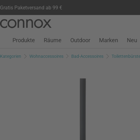
Gratis Paketversand ab 99 €
Kundenkonto
Wunschliste
Warenkorb
Direkt
Direkt
zum
zum
Seiteninhalt
Suchfeld
Produkte
Räume
Outdoor
Marken
Neu
springen
springen
Kategorien
Wohnaccessoires
Bad-Accessoires
Toilettenbürst