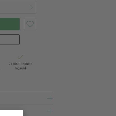
24.000 Produkte
t
lagernd