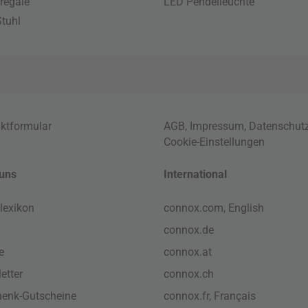
regale
LED Pendelleuchte
tuhl
ktformular
AGB
,
Impressum
,
Datenschut
Cookie-Einstellungen
uns
International
lexikon
connox.com, English
connox.de
e
connox.at
etter
connox.ch
enk-Gutscheine
connox.fr, Français