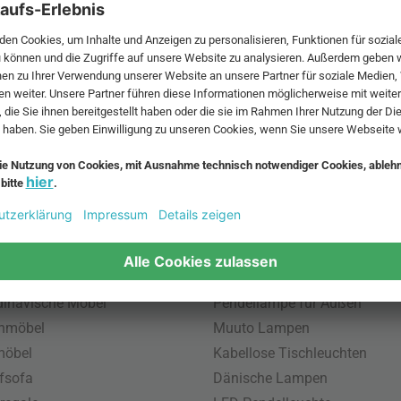
 MwSt. und zzgl.
Versandkosten
.
bte Möbel
Beliebte Leuchten
inavische Möbel
Pendellampe für Außen
enmöbel
Muuto Lampen
möbel
Kabellose Tischleuchten
fsofa
Dänische Lampen