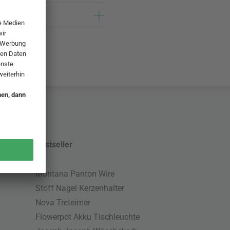
Bestseller
Montana Panton Wire
Stoff Nagel Kerzenhalter
Nova Treteimer
Flowerpot Akku Tischleuchte