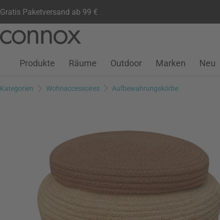
Gratis Paketversand ab 99 €
Kundenkonto
Wunschliste
Warenkorb
Direkt
Direkt
zum
zum
Seiteninhalt
Suchfeld
Produkte
Räume
Outdoor
Marken
Neu
springen
springen
Kategorien
Wohnaccessoires
Aufbewahrungskörbe