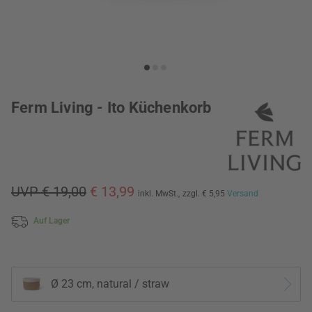
Ferm Living - Ito Küchenkorb
UVP € 19,00
€ 13,99
inkl. MwSt.,
zzgl. € 5,95
Versand
Auf Lager
Ø 23 cm, natural / straw