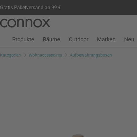
Gratis Paketversand ab 99 €
Kundenkonto
Wunschliste
Warenkorb
Direkt
Direkt
zum
zum
Seiteninhalt
Suchfeld
Produkte
Räume
Outdoor
Marken
Neu
springen
springen
Kategorien
Wohnaccessoires
Aufbewahrungsboxen