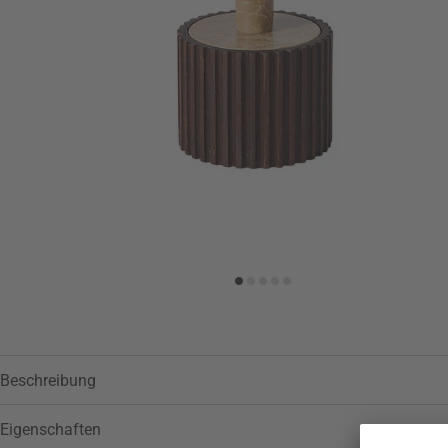
Zur Wunschliste hinzufügen
Beschreibung
Eigenschaften