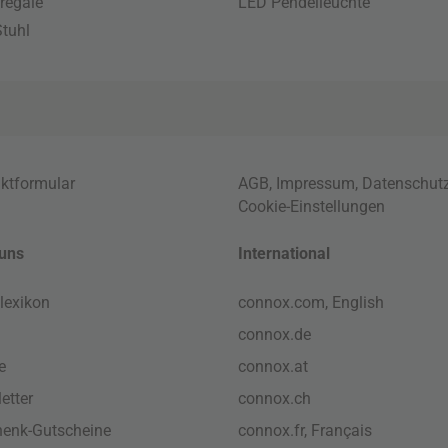
regale
LED Pendelleuchte
tuhl
ktformular
AGB
,
Impressum
,
Datenschut
Cookie-Einstellungen
uns
International
lexikon
connox.com, English
connox.de
e
connox.at
etter
connox.ch
enk-Gutscheine
connox.fr, Français