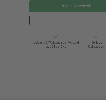
In den Warenkorb
Lieferung 2 Werktage nach Versand
60 Tage
aus DE per DHL
Rückgaberech