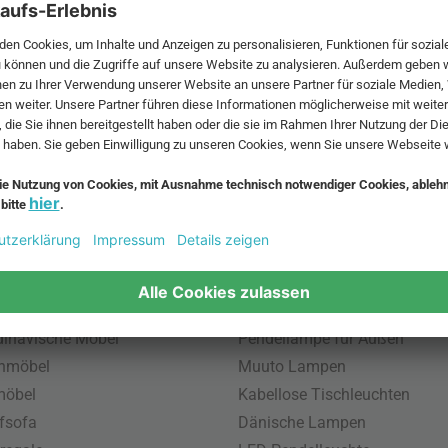
 MwSt. und zzgl.
Versandkosten
.
bte Möbel
Beliebte Leuchten
inavische Möbel
Pendellampe für Außen
enmöbel
Muuto Lampen
möbel
Kabellose Tischleuchten
fsofa
Dänische Lampen