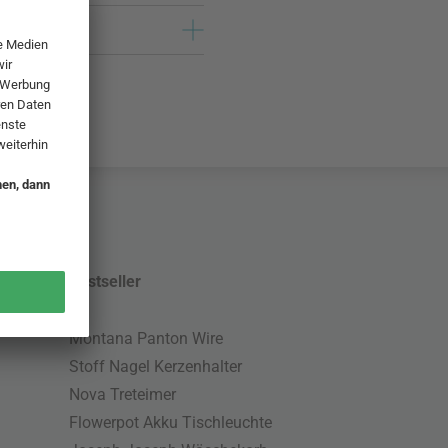
Bestseller
Montana Panton Wire
Stoff Nagel Kerzenhalter
Nova Treteimer
Flowerpot Akku Tischleuchte