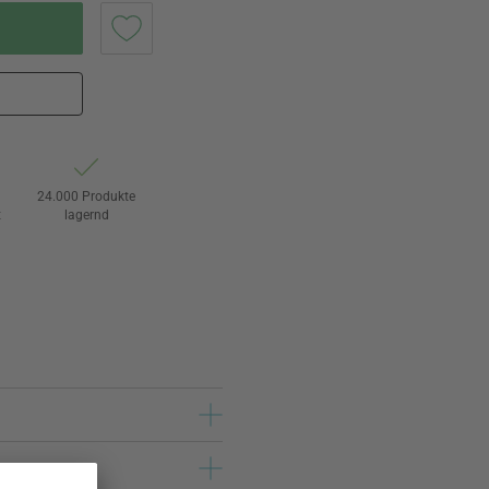
24.000 Produkte
t
lagernd