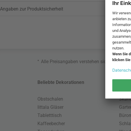
Angaben zur Produktsicherheit
*
Alle Preisangaben verstehen sich inklusive
Beliebte Dekorationen
Belie
Obstschalen
Skand
Iittala Gläser
Gart
Tabletttisch
Büro
Kaffeebecher
Schla