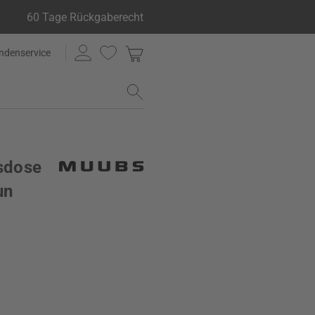
60 Tage Rückgaberecht
ndenservice
sdose
un