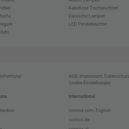
möbel
Kabellose Tischleuchten
fsofa
Dänische Lampen
regale
LED Pendelleuchte
tuhl
ktformular
AGB
,
Impressum
,
Datenschut
Cookie-Einstellungen
uns
International
lexikon
connox.com, English
connox.de
e
connox.at