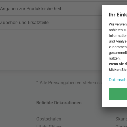
Angaben zur Produktsicherheit
Zubehör- und Ersatzteile
*
Alle Preisangaben verstehen sich inklusive
Beliebte Dekorationen
Belie
Obstschalen
Skand
Iittala Gläser
Gart