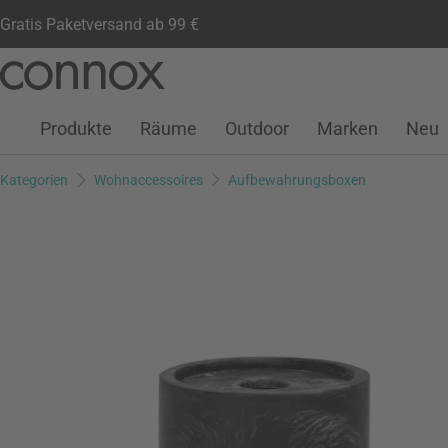
Gratis Paketversand ab 99 €
Kundenkonto
Wunschliste
Warenkorb
Direkt
Direkt
zum
zum
Seiteninhalt
Suchfeld
Produkte
Räume
Outdoor
Marken
Neu
springen
springen
Kategorien
Wohnaccessoires
Aufbewahrungsboxen