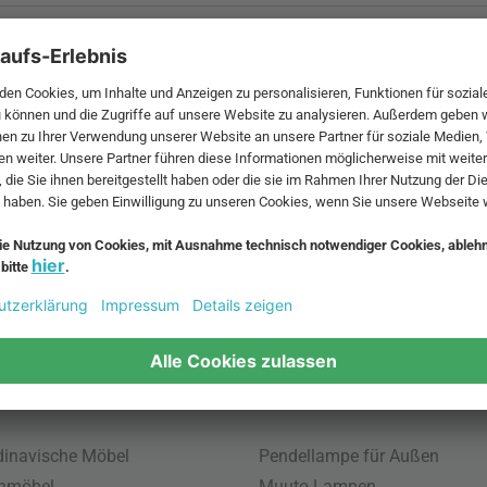
 MwSt. und zzgl.
Versandkosten
.
bte Möbel
Beliebte Leuchten
inavische Möbel
Pendellampe für Außen
enmöbel
Muuto Lampen