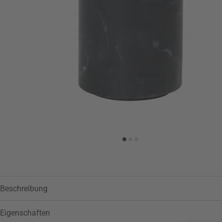
Zur Wunschliste hinzufügen
Beschreibung
Eigenschaften