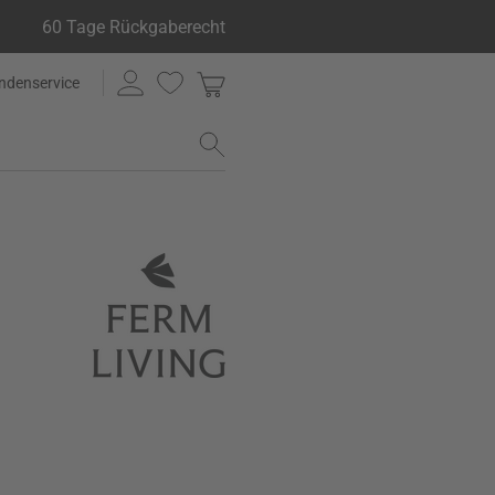
60 Tage Rückgaberecht
ndenservice